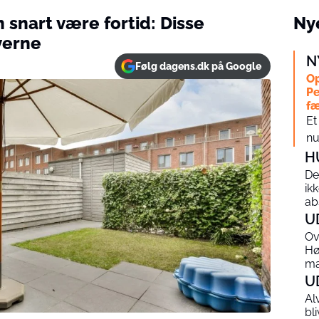
 snart være fortid: Disse
Nye
verne
N
Følg dagens.dk på Google
Op
Pe
f
Et
nu
H
De
ik
ab
U
Ov
Hø
m
U
Al
bl