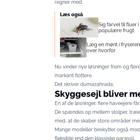
regner med.
Læs også
Sig farvel til flu
populære frugt
Læg en mønt i fryseren
over hvorfor
Nu vinder nye løsninger frem og fler
markant flottere.
Det skriver
dumazahrada
.
Skyggesejl bliver 
En af de løsninger, flere haveejere får
De spændes op mellem stolper, træer
med, at de skaber store områder me
Mange modeller beskytter også mod U
fleksible end den klassiske parasol.