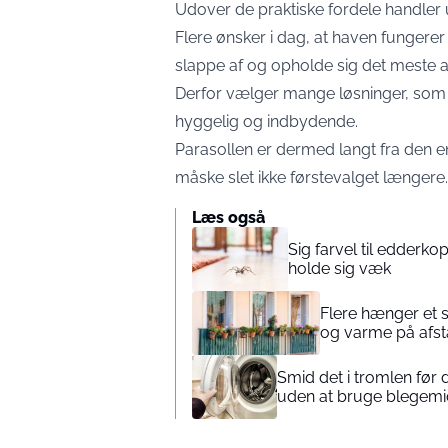
Udover de praktiske fordele handler
Flere ønsker i dag, at haven fungere
slappe af og opholde sig det meste
Derfor vælger mange løsninger, som
hyggelig og indbydende.
Parasollen er dermed langt fra den 
måske slet ikke førstevalget længere.
Læs også
Sig farvel til edderko
holde sig væk
Flere hænger et s
og varme på afs
Smid det i tromlen før d
uden at bruge blegemi