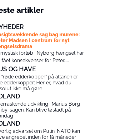
ste artikler
YHEDER
sigtsvækkende sag bag murene:
ter Madsen i centrum for nyt
ængselsdrama
 mystisk forløb i Nyborg Fængsel har
 fået konsekvenser for Peter…...
US OG HAVE
 “røde edderkopper” på altanen er
ke edderkopper: Her er, hvad du
solut ikke må gøre
DLAND
erraskende udvikling i Marius Borg
iby-sagen: Kan blive løsladt på
andag
DLAND
vorlig advarsel om Putin: NATO kan
ive angrebet inden for få måneder