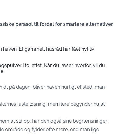
iske parasol til fordel for smartere alternativer.
ter i haven: Et gammelt husråd har fået nyt liv
epulver i toilettet: Når du læser hvorfor, vil du
me
idt på dagen, bliver haven hurtigt et sted, man
kernes faste løsning, men flere begynder nu at
 nem at slå op, har den også sine begrænsninger.
ille område og fylder ofte mere, end man lige