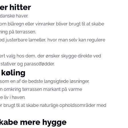
r hitter
 danske haver.
m blåregn eller vinranker bliver brugt til at skabe
ing på terrassen.
 justerbare lameller, hvor man selv kan regulere
ært valg hos dem, der ønsker skygge direkte ved
stativer og parasolfødder.
 køling
som en af de bedste langsigtede løsninger.
en omkring terrassen markant på varme
liv i haven.
er brugt til at skabe naturlige opholdsområder med
 skabe mere hygge