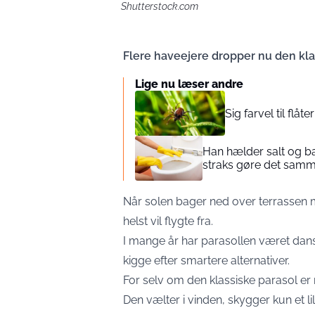
Shutterstock.com
Flere haveejere dropper nu den klass
Lige nu læser andre
Sig farvel til flå
Han hælder salt og bag
straks gøre det sam
Når solen bager ned over terrassen m
helst vil flygte fra.
I mange år har parasollen været dans
kigge efter smartere alternativer.
For selv om den klassiske parasol er
Den vælter i vinden, skygger kun et l