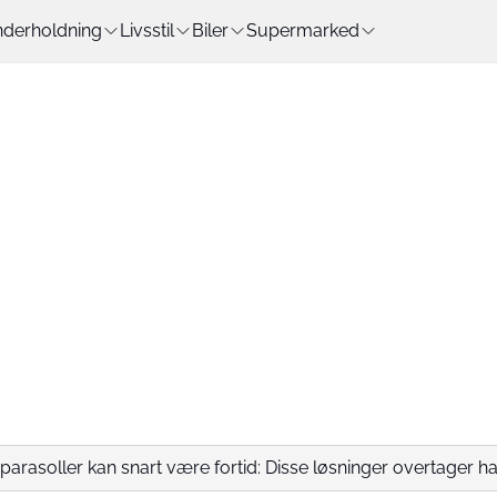
derholdning
Livsstil
Biler
Supermarked
 parasoller kan snart være fortid: Disse løsninger overtager h