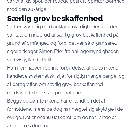
var et af de spor, der rettede politiets opmærksomhed
mod den 26-årige.
Særlig grov beskaffenhed
“Retten var enig med anklagemyndigheden i, at der
var tale om indbrud af særlig grov beskaffenhed på
grund af omfanget, og fordi det var så organiseret,”
siger anklager Simon Frier fra anklagemyndigheden
ved Østjyllands Politi.
Han fremhæver i denne forbindelse, at de to mænd
handlede systematisk, stjal for rigtig mange penge, og
at paragraffen om særlig grov beskaffenhed
medvirkede til at skærpe straffene.
Begge de dømte mænd har erkendt en del af
forholdene, mens de dog har nægtet sig skyldige i de
øvrige. Det er endnu uafklaret, om de har i sinde at
anke deres domme.