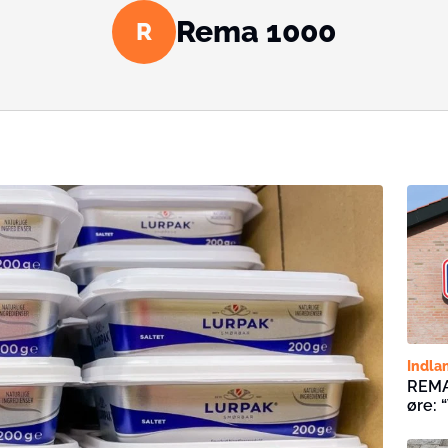
Rema 1000
R
Indla
REMA 
øre: “