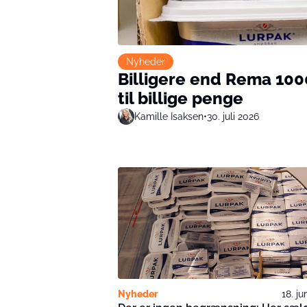
Nyheder
Billigere end Rema 100
til billige penge
Kamille Isaksen
•
30. juli 2026
Nyheder
18. ju