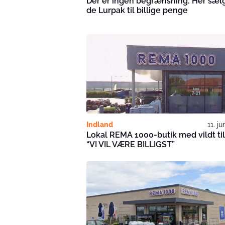
Der er ingen begrænsning: Her sæl
de Lurpak til billige penge
Indland
11. j
Lokal REMA 1000-butik med vildt ti
“VI VIL VÆRE BILLIGST”