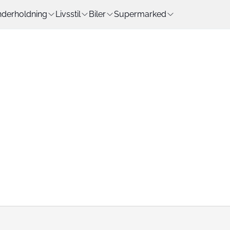
derholdning
Livsstil
Biler
Supermarked