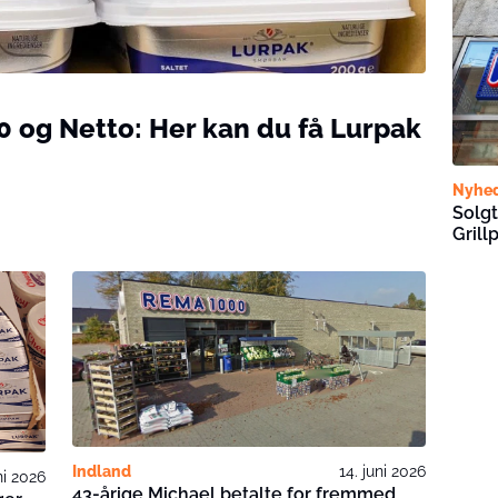
0 og Netto: Her kan du få Lurpak
Nyhe
Solgt
Grill
Indland
14. juni 2026
ni 2026
43-årige Michael betalte for fremmed