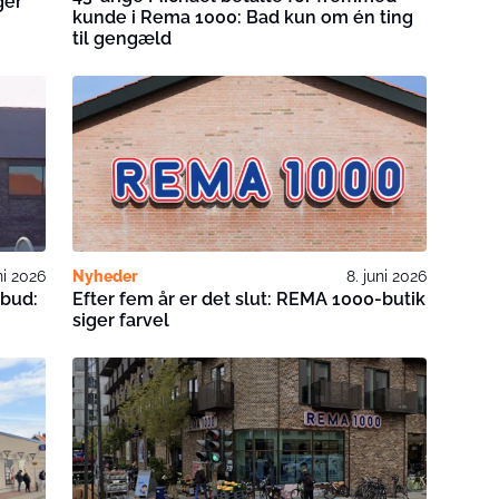
ger
kunde i Rema 1000: Bad kun om én ting
til gengæld
uni 2026
Nyheder
8. juni 2026
lbud:
Efter fem år er det slut: REMA 1000-butik
siger farvel