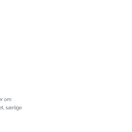
er om
et, særlige