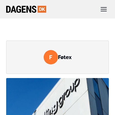
F
Føtex