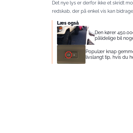
Det nye lys er derfor ikke et skridt 
redskab, der på enkel vis kan bidrage t
Læs også
Den kører 450.00
pålidelige bil no
Populær knap gemmer p
livslangt tip, hvis du