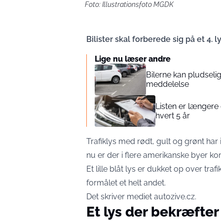
Foto: Illustrationsfoto MGDK
Bilister skal forberede sig på et 4. ly
Lige nu læser andre
Bilerne kan pludseli
meddelelse
Listen er længere 
hvert 5 år
Trafiklys med rødt, gult og grønt har 
nu er der i flere amerikanske byer ko
Et lille blåt lys er dukket op over tra
formålet et helt andet.
Det skriver mediet
autozive.cz
.
Et lys der bekræfter