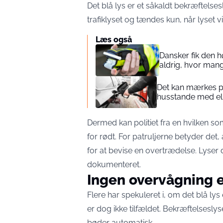
Det blå lys er et såkaldt bekræftelsesl
trafiklyset og tændes kun, når lyset vi
Læs også
Dansker fik den hø
aldrig, hvor man
Det kan mærkes p
husstande med el
Dermed kan politiet fra en hvilken som
for rødt. For patruljerne betyder det,
for at bevise en overtrædelse. Lyser d
dokumenteret.
Ingen overvågning e
Flere har spekuleret i, om det blå ly
er dog ikke tilfældet. Bekræftelseslys
bøder automatisk.