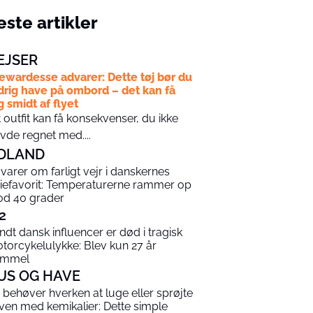
ste artikler
EJSER
ewardesse advarer: Dette tøj bør du
drig have på ombord – det kan få
g smidt af flyet
t outfit kan få konsekvenser, du ikke
vde regnet med....
DLAND
varer om farligt vejr i danskernes
riefavorit: Temperaturerne rammer op
d 40 grader
2
ndt dansk influencer er død i tragisk
torcykelulykke: Blev kun 27 år
ammel
US OG HAVE
 behøver hverken at luge eller sprøjte
ven med kemikalier: Dette simple