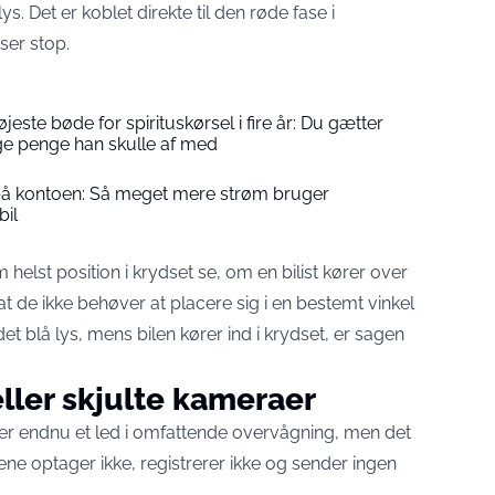
ys. Det er koblet direkte til den røde fase i
ser stop.
jeste bøde for spirituskørsel i fire år: Du gætter
ge penge han skulle af med
å kontoen: Så meget mere strøm bruger
bil
 helst position i krydset se, om en bilist kører over
 at de ikke behøver at placere sig i en bestemt vinkel
et blå lys, mens bilen kører ind i krydset, er sagen
ller skjulte kameraer
s er endnu et led i omfattende overvågning, men det
ene optager ikke, registrerer ikke og sender ingen