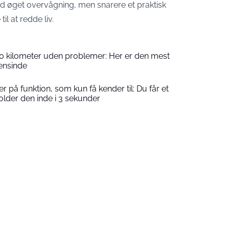
mod øget overvågning, men snarere et praktisk
il at redde liv.
0 kilometer uden problemer: Her er den mest
gensinde
å funktion, som kun få kender til: Du får et
 holder den inde i 3 sekunder