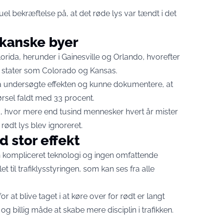
l bekræftelse på, at det røde lys var tændt i det
ikanske byer
Florida, herunder i Gainesville og Orlando, hvorefter
re stater som Colorado og Kansas.
 undersøgte effekten og kunne dokumentere, at
ørsel faldt med 33 procent.
nd, hvor mere end tusind mennesker hvert år mister
 rødt lys blev ignoreret.
 stor effekt
n kompliceret teknologi og ingen omfattende
et til trafiklysstyringen, som kan ses fra alle
for at blive taget i at køre over for rødt er langt
og billig måde at skabe mere disciplin i trafikken.