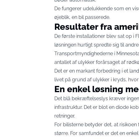
De fungerer udelukkende som en visue
øjeblik, en bil passerede.
Resultater fra amer
De første installationer blev sat op i 
løsningen hurtigt spredte sig til and
Transportmyndighederne i Minnesota
antallet af ulykker forårsaget af rødk
Det er en markant forbedring i et la
livet på grund af ulykker i kryds, hvor
En enkel løsning med
Det blå bekræftelseslys kræver inge
infrastruktur. Det er blot en diode kobl
retninger.
For bilisterne betyder det, at risikoen 
større. For samfundet er det en enkel 