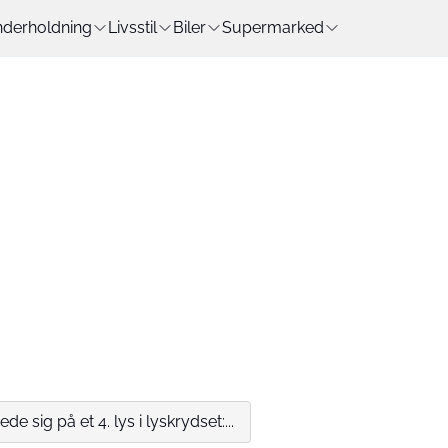
derholdning
Livsstil
Biler
Supermarked
ede sig på et 4. lys i lyskrydset:...