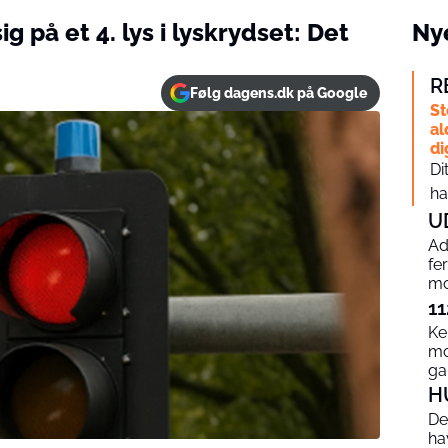
ig på et 4. lys i lyskrydset: Det
Nye
R
Følg dagens.dk på Google
St
al
di
Di
ha
U
Ad
fe
mo
11
Ke
mo
g
H
De
ha