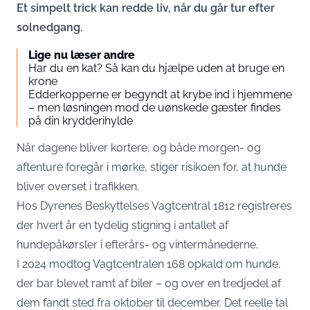
Et simpelt trick kan redde liv, når du går tur efter
solnedgang.
Lige nu læser andre
Har du en kat? Så kan du hjælpe uden at bruge en
krone
Edderkopperne er begyndt at krybe ind i hjemmene
– men løsningen mod de uønskede gæster findes
på din krydderihylde
Når dagene bliver kortere, og både morgen- og
aftenture foregår i mørke, stiger risikoen for, at hunde
bliver overset i trafikken.
Hos
Dyrenes Beskyttelses
Vagtcentral 1812 registreres
der hvert år en tydelig stigning i antallet af
hundepåkørsler i efterårs- og vintermånederne.
I 2024 modtog Vagtcentralen 168 opkald om hunde,
der bar blevet ramt af biler – og over en tredjedel af
dem fandt sted fra oktober til december. Det reelle tal