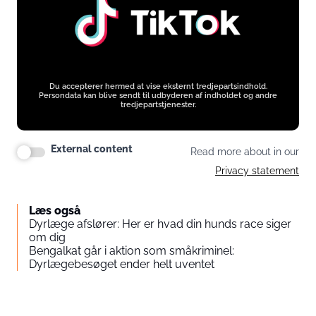
Du accepterer hermed at vise eksternt tredjepartsindhold.
Persondata kan blive sendt til udbyderen af indholdet og andre
tredjepartstjenester.
External content
Read more about in our
Privacy statement
Læs også
Dyrlæge afslører: Her er hvad din hunds race siger
om dig
Bengalkat går i aktion som småkriminel:
Dyrlægebesøget ender helt uventet