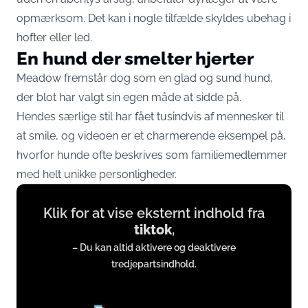
opmærksom. Det kan i nogle tilfælde skyldes ubehag i
hofter eller led.
En hund der smelter hjerter
Meadow fremstår dog som en glad og sund hund,
der blot har valgt sin egen måde at sidde på.
Hendes særlige stil har fået tusindvis af mennesker til
at smile, og videoen er et charmerende eksempel på,
hvorfor hunde ofte beskrives som familiemedlemmer
med helt unikke personligheder.
Display
Klik for at vise eksternt indhold fra
content
tiktok
,
from
– Du kan altid aktivere og deaktivere
www.tiktok.com
tredjepartsindhold.