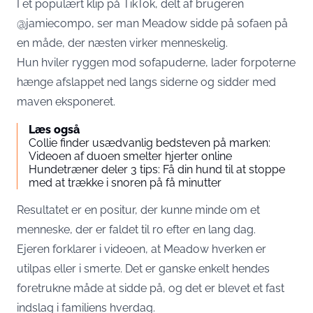
I et populært klip på TikTok, delt af brugeren
@jamiecompo, ser man Meadow sidde på sofaen på
en måde, der næsten virker menneskelig.
Hun hviler ryggen mod sofapuderne, lader forpoterne
hænge afslappet ned langs siderne og sidder med
maven eksponeret.
Læs også
Collie finder usædvanlig bedsteven på marken:
Videoen af duoen smelter hjerter online
Hundetræner deler 3 tips: Få din hund til at stoppe
med at trække i snoren på få minutter
Resultatet er en positur, der kunne minde om et
menneske, der er faldet til ro efter en lang dag.
Ejeren forklarer i videoen, at Meadow hverken er
utilpas eller i smerte. Det er ganske enkelt hendes
foretrukne måde at sidde på, og det er blevet et fast
indslag i familiens hverdag.