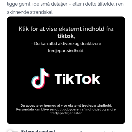
ligge gemt i de små detaljer – eller i dette tilfælde, i en
skinnende strandskal.
Display
Klik for at vise eksternt indhold fra
content
tiktok
,
from
– Du kan altid aktivere og deaktivere
www.tiktok.com
tredjepartsindhold.
Du accepterer hermed at vise eksternt tredjepartsindhold.
Persondata kan blive sendt til udbyderen af indholdet og andre
tredjepartstjenester.
External content