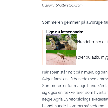
TF2005 / Shutterstock.com
Sommeren gemmer på alvorlige fare
Lige nu læser andre
Hundetræner er ik
Føler du altid, my
Når solen står højt på himlen, og dan
følger familiens firbenede medlemme
Sommeren er for mange hunde årets
sig også en række farer, som hvert å
Ifølge Agria Dyreforsikrings skadestat
blandt hunde i sommermånederne.