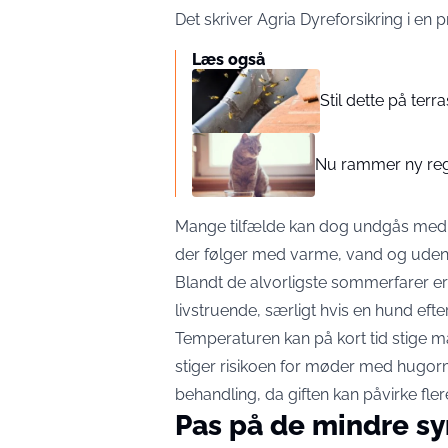
Det skriver Agria Dyreforsikring i en
p
Læs også
Stil dette på te
Nu rammer ny regel
Mange tilfælde kan dog undgås me
der følger med varme, vand og udendø
Blandt de alvorligste sommerfarer er
livstruende, særligt hvis en hund efter
Temperaturen kan på kort tid stige ma
stiger risikoen for møder med hugor
behandling, da giften kan påvirke fler
Pas på de mindre sy