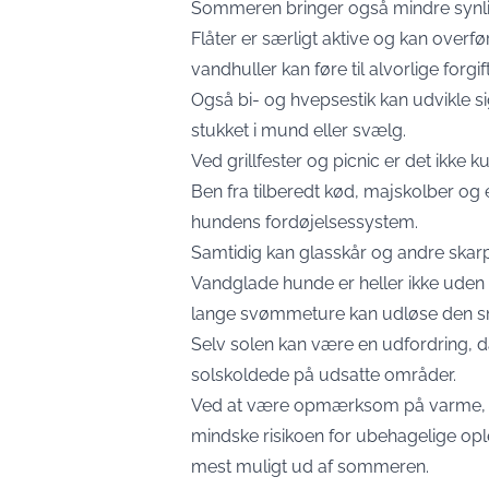
Sommeren bringer også mindre synlig
Flåter er særligt aktive og kan ove
vandhuller kan føre til alvorlige forgif
Også bi- og hvepsestik kan udvikle sig 
stukket i mund eller svælg.
Ved grillfester og picnic er det ikke 
Ben fra tilberedt kød, majskolber og 
hundens fordøjelsessystem.
Samtidig kan glasskår og andre skarpe
Vandglade hunde er heller ikke uden r
lange svømmeture kan udløse den sm
Selv solen kan være en udfordring, da
solskoldede på udsatte områder.
Ved at være opmærksom på varme, va
mindske risikoen for ubehagelige opl
mest muligt ud af sommeren.