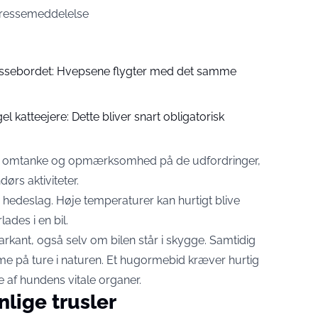
ressemeddelelse
rrassebordet: Hvepsene flygter med det samme
 katteejere: Dette bliver snart obligatorisk
d omtanke og opmærksomhed på de udfordringer,
rs aktiviteter.
 hedeslag. Høje temperaturer kan hurtigt blive
lades i en bil.
rkant, også selv om bilen står i skygge. Samtidig
me på ture i naturen. Et hugormebid kræver hurtig
e af hundens vitale organer.
nlige trusler