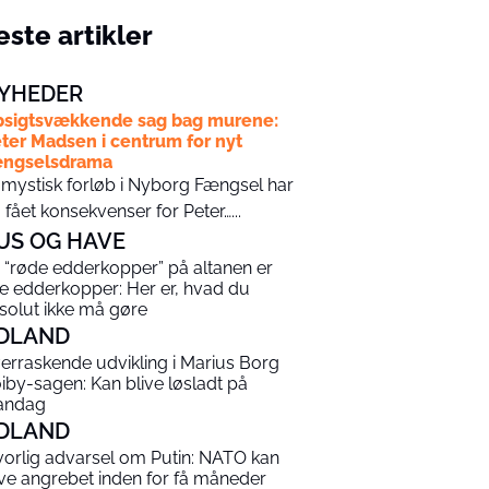
ste artikler
YHEDER
sigtsvækkende sag bag murene:
ter Madsen i centrum for nyt
ængselsdrama
 mystisk forløb i Nyborg Fængsel har
 fået konsekvenser for Peter…...
US OG HAVE
 “røde edderkopper” på altanen er
ke edderkopper: Her er, hvad du
solut ikke må gøre
DLAND
erraskende udvikling i Marius Borg
iby-sagen: Kan blive løsladt på
andag
DLAND
vorlig advarsel om Putin: NATO kan
ive angrebet inden for få måneder