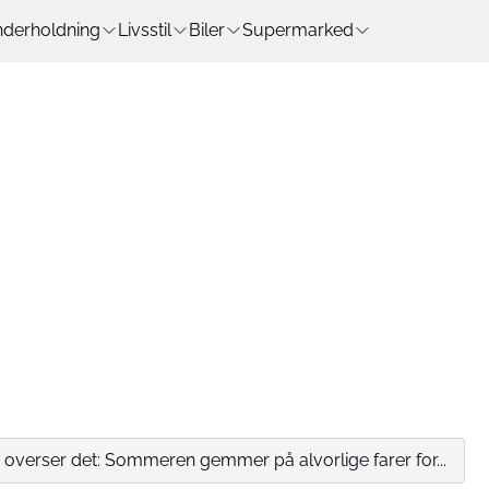
derholdning
Livsstil
Biler
Supermarked
verser det: Sommeren gemmer på alvorlige farer for...