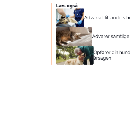
Læs også
Advarsel til landets 
Advarer samtlige k
Opfører din hund
årsagen