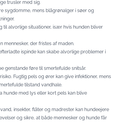
e trusler med sig.
rføre sygdomme, mens blågrønalger i søer og
tninger.
til alvorlige situationer, især hvis hunden bliver
kun mennesker, der fristes af maden.
efterladte ispinde kan skabe alvorlige problemer i
 genstande føre til smertefulde snitsår.
isiko. Fugtig pels og ører kan give infektioner, mens
ertefulde tilstand vandhale.
 hunde med lys eller kort pels kan blive
nd, insekter, flåter og madrester kan hundeejere
evelser og sikre, at både mennesker og hunde får