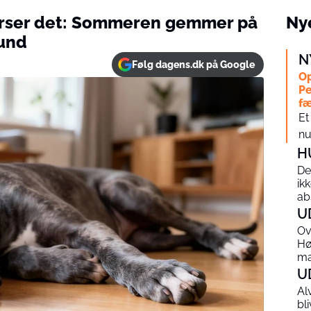
rser det: Sommeren gemmer på
Nye
hund
N
Følg dagens.dk på Google
Op
Pe
f
Et
nu
H
De
ik
ab
U
Ov
Hø
m
U
Al
bl