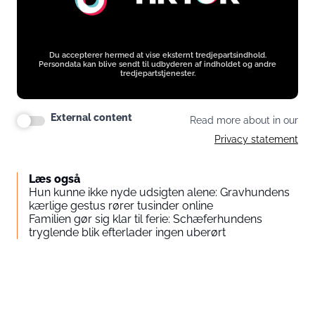
Du accepterer hermed at vise eksternt tredjepartsindhold.
Persondata kan blive sendt til udbyderen af indholdet og andre
tredjepartstjenester.
External content
Read more about in our
Privacy statement
Læs også
Hun kunne ikke nyde udsigten alene: Gravhundens
kærlige gestus rører tusinder online
Familien gør sig klar til ferie: Schæferhundens
tryglende blik efterlader ingen uberørt