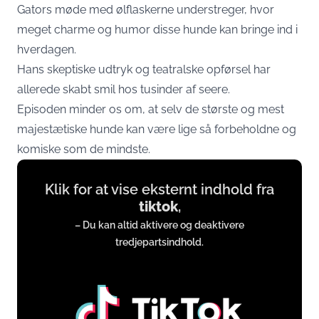
Gators møde med ølflaskerne understreger, hvor
meget charme og humor disse hunde kan bringe ind i
hverdagen.
Hans skeptiske udtryk og teatralske opførsel har
allerede skabt smil hos tusinder af seere.
Episoden minder os om, at selv de største og mest
majestætiske hunde kan være lige så forbeholdne og
komiske som de mindste.
Display
Klik for at vise eksternt indhold fra
content
tiktok
,
from
– Du kan altid aktivere og deaktivere
www.tiktok.com
tredjepartsindhold.