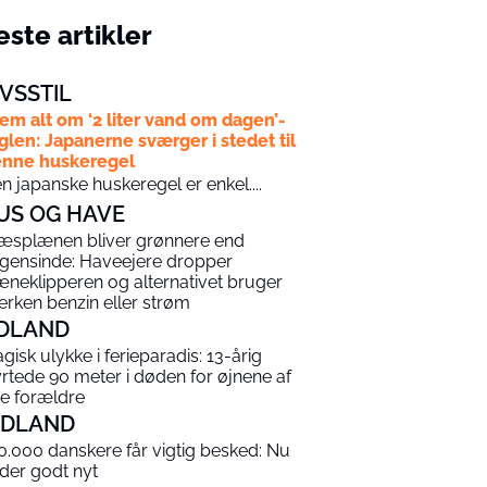
ste artikler
IVSSTIL
em alt om ‘2 liter vand om dagen’-
glen: Japanerne sværger i stedet til
nne huskeregel
n japanske huskeregel er enkel....
US OG HAVE
æsplænen bliver grønnere end
gensinde: Haveejere dropper
æneklipperen og alternativet bruger
erken benzin eller strøm
DLAND
agisk ulykke i ferieparadis: 13-årig
yrtede 90 meter i døden for øjnene af
ne forældre
NDLAND
0.000 danskere får vigtig besked: Nu
 der godt nyt