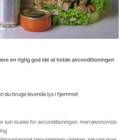
re en rigtig god idé at holde airconditioningen
 kan du bruge levende lys i hjemmet
er kan slukke for airconditioningen, men økonomisk
ing.
de klimaanlægget køre igennem vinteren, selvom man