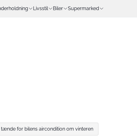
derholdning
Livsstil
Biler
Supermarked
 tænde for bilens aircondition om vinteren