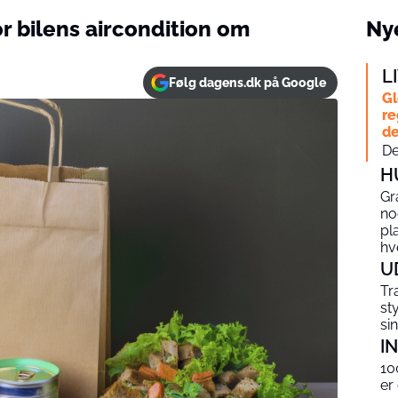
r bilens aircondition om
Nye
L
Følg dagens.dk på Google
Gl
re
de
De
H
Gr
no
pl
hv
U
Tr
st
si
I
10
er