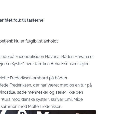
 fået folk til tasterne.
betjent: Nu er flugtbilist anholdt
billede på Facebooksiden Havana. Båden Havana er
erne Kyster’, hvor familien Beha Erichsen sejler
r Mette Frederiksen ombord på båden.
 Mette Frederiksen, der har været med os en tur på
vindstille, søde mennesker og sæler. Ikke den
‘Kurs mod danske kyster’”, skriver Emil Midé
står sammen med Mette Frederiksen.