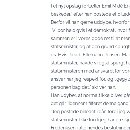
I et nyt opslag fortæller Emil Midé E
beskeder,” efter han postede et bille
Derfor vil han gerne uddybe, hvorfor
“Vi bor heldigvis i et demokrati, hvor 
sammen er i vores gode ret til at men
statsminister, og af den grund spurgt
os. Hvis Jakob Ellemann-Jensen, Mai 
statsminister, havde vi også spurgt h
statsministeren med ansvaret for vor
ansvar har jeg respekt for, og ligegyl
personen bag det,” skriver han.
Han udyber, at normalt ikke bliver på
det går “igennem filteret denne gang.
“Jeg postede billedet i går, fordi jeg 
statsminister. Ikke fordi jeg har en sk
Frederiksen i alle hendes beslutnin