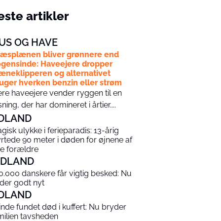
ste artikler
US OG HAVE
æsplænen bliver grønnere end
gensinde: Haveejere dropper
æneklipperen og alternativet
uger hverken benzin eller strøm
ere haveejere vender ryggen til en
sning, der har domineret i årtier....
DLAND
agisk ulykke i ferieparadis: 13-årig
yrtede 90 meter i døden for øjnene af
ne forældre
NDLAND
0.000 danskere får vigtig besked: Nu
 der godt nyt
DLAND
inde fundet død i kuffert: Nu bryder
milien tavsheden