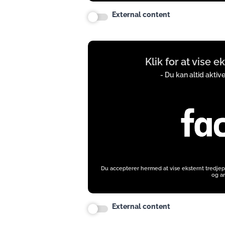
External content
Display
Klik for at vise 
content
from
- Du kan altid aktiv
www.facebook.com
Du accepterer hermed at vise eksternt tredjep
og an
External content