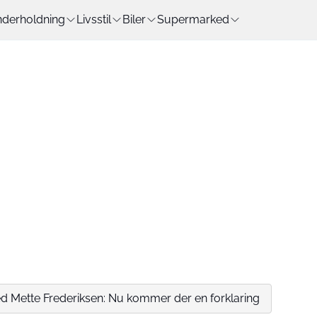
derholdning
Livsstil
Biler
Supermarked
ed Mette Frederiksen: Nu kommer der en forklaring