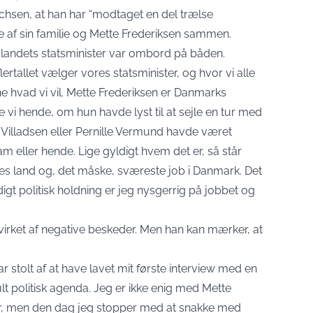
richsen, at han har “modtaget en del trælse
de af sin familie og Mette Frederiksen sammen.
 landets statsminister var ombord på båden.
flertallet vælger vores statsminister, og hvor vi alle
e hvad vi vil. Mette Frederiksen er Danmarks
e vi hende, om hun havde lyst til at sejle en tur med
Villadsen eller Pernille Vermund havde været
am eller hende. Lige gyldigt hvem det er, så står
es land og, det måske, sværeste job i Danmark. Det
digt politisk holdning er jeg nysgerrig på jobbet og
virket af negative beskeder. Men han kan mærker, at
”
var stolt af at have lavet mit første interview med en
jult politisk agenda. Jeg er ikke enig med Mette
ger, men den dag jeg stopper med at snakke med