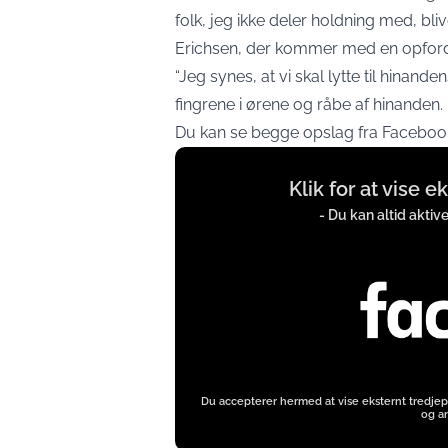
folk, jeg ikke deler holdning med, bli
Erichsen, der kommer med en opford
“Jeg synes, at vi skal lytte til hinand
fingrene i ørene og råbe af hinanden
Du kan se begge opslag fra Faceboo
Display
Klik for at vise 
content
from
- Du kan altid aktiv
www.facebook.com
Du accepterer hermed at vise eksternt tredjep
og an