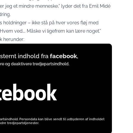
ver jeg et mindre menneske,” lyder det fra Emil Midé
ring.
ens holdninger – ikke stå på hver vores fløj med
. Hvem ved…. Måske vi ligefrem kan lære noget.”
k herunder:
eksternt indhold fra
facebook
,
ere og deaktivere tredjepartsindhold.
artsindhold. Persondata kan blive sendt til udbyderen af indholdet
dre tredjepartstjenester.