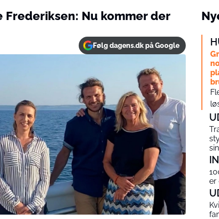
e Frederiksen: Nu kommer der
Nye
H
Følg dagens.dk på Google
Gr
no
pl
br
Fl
lø
U
Tr
st
si
I
10
er
U
Kv
fa