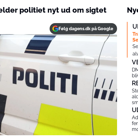
der politiet nyt ud om sigtet
Nye
U
Følg dagens.dk på Google
Tr
Se
Se
al
V
DM
bl
R
St
al
sm
U
Ad
fe
mo