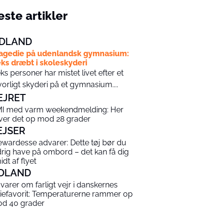
ste artikler
DLAND
agedie på udenlandsk gymnasium:
ks dræbt i skoleskyderi
ks personer har mistet livet efter et
vorligt skyderi på et gymnasium....
EJRET
I med varm weekendmelding: Her
iver det op mod 28 grader
EJSER
ewardesse advarer: Dette tøj bør du
drig have på ombord – det kan få dig
idt af flyet
DLAND
varer om farligt vejr i danskernes
riefavorit: Temperaturerne rammer op
d 40 grader