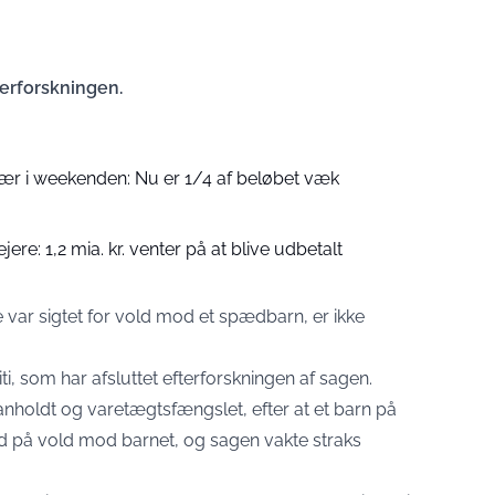
terforskningen.
nær i weekenden: Nu er 1/4 af beløbet væk
ejere: 1,2 mia. kr. venter på at blive udbetalt
re var sigtet for vold mod et spædbarn, er ikke
ti
, som har afsluttet efterforskningen af sagen.
anholdt og varetægtsfængslet, efter at et barn på
lød på vold mod barnet, og sagen vakte straks