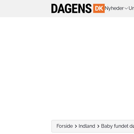
Nyheder
Un
Forside
Indland
Baby fundet død