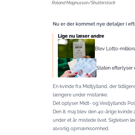
Roland Magnusson/Shutterstock
Nu er der kommet nye detaljer i ef
Lige nu læser andre
Blev Lotto-millio
Staten efterlyser 
En kvinde fra Midtjylland, der tidlige
længere under mistanke.
Det oplyser
Midt- og Vestjyllands Poli
Den 8. maj blev den 40-årige kvinde 
under et år mistede livet. Sigtelsen 
alvorlig opmærksomhed.