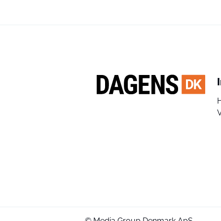
V
© Media Group Denmark ApS