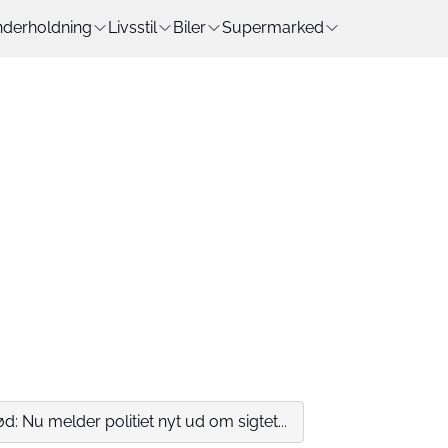
derholdning
Livsstil
Biler
Supermarked
: Nu melder politiet nyt ud om sigtet...