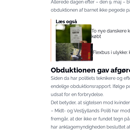
Allerede dagen efter – den 9. maj – b
obduktionen af barnet ikke pegede på,
Læs også
To nye danskere k
købt
Flexbus i ulykke:
Obduktionen gav afgør
Siden da har politiets teknikere og ef
endelige obduktionsrapport. Ifølge pol
udsat for en forbrydelse.
Det betyder, at sigtelsen mod kvinden
– Midt- og Vestjyllands Politi har m
fremgår, at der ikke er fundet tegn p
har anklagemyndigheden besluttet at