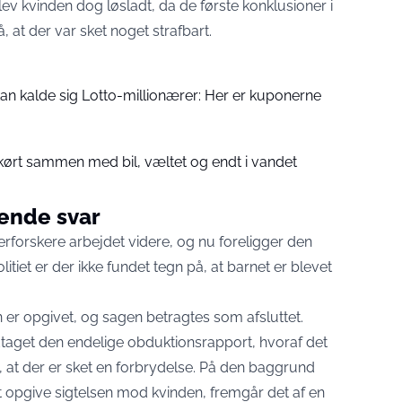
lev kvinden dog løsladt, da de første konklusioner i
 at der var sket noget strafbart.
an kalde sig Lotto-millionærer: Her er kuponerne
 kørt sammen med bil, væltet og endt i vandet
ende svar
terforskere arbejdet videre, og nu foreligger den
itiet er der ikke fundet tegn på, at barnet er blevet
 er opgivet, og sagen betragtes som afsluttet.
odtaget den endelige obduktionsrapport, hvoraf det
å, at der er sket en forbrydelse. På den baggrund
 opgive sigtelsen mod kvinden, fremgår det af en