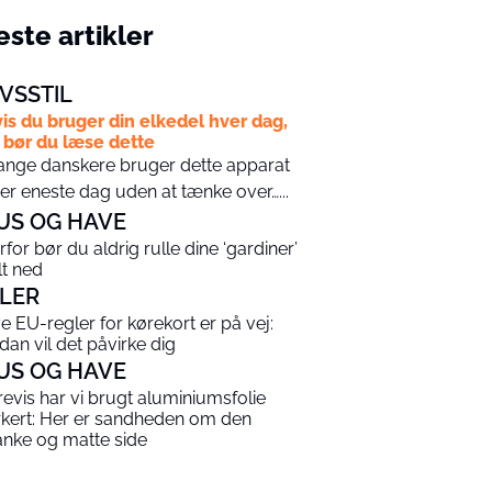
ste artikler
IVSSTIL
is du bruger din elkedel hver dag,
 bør du læse dette
nge danskere bruger dette apparat
er eneste dag uden at tænke over…...
US OG HAVE
rfor bør du aldrig rulle dine ‘gardiner’
lt ned
ILER
e EU-regler for kørekort er på vej:
dan vil det påvirke dig
US OG HAVE
årevis har vi brugt aluminiumsfolie
rkert: Her er sandheden om den
anke og matte side