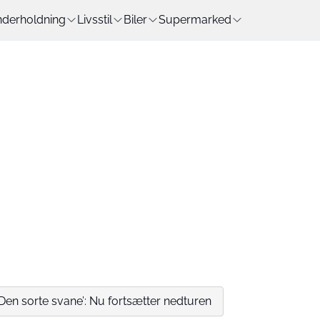
derholdning
Livsstil
Biler
Supermarked
 ‘Den sorte svane’: Nu fortsætter nedturen