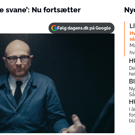
te svane’: Nu fortsætter
Nye
L
Følg dagens.dk på Google
Hv
så
Ma
hv
H
De
he
B
Ny
Så
H
I 
fo
bl