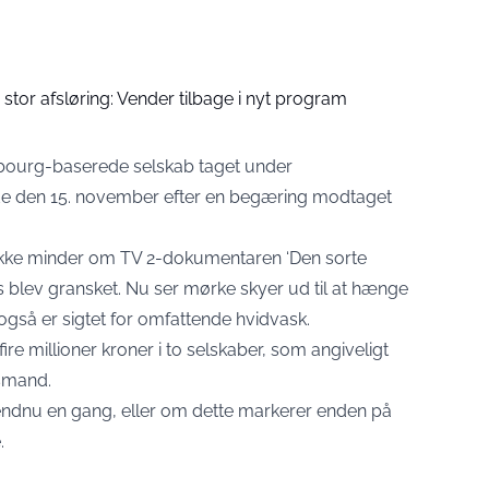
stor afsløring: Vender tilbage i nyt program
ourg-baserede selskab taget under
lde den 15. november efter en begæring modtaget
kke minder om TV 2-dokumentaren ‘Den sorte
 blev gransket. Nu ser mørke skyer ud til at hænge
også er sigtet for omfattende hvidvask.
ire millioner kroner i to selskaber, som angiveligt
gsmand.
ndnu en gang, eller om dette markerer enden på
.