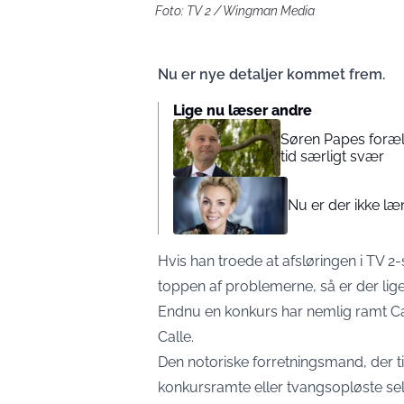
Foto: TV 2 / Wingman Media
Nu er nye detaljer kommet frem.
Lige nu læser andre
Søren Papes foræl
tid særligt svær
Nu er der ikke læn
Hvis han troede at afsløringen i TV 
toppen af problemerne, så er der lige
Endnu en konkurs har nemlig ramt Ca
Calle.
Den notoriske forretningsmand, der t
konkursramte eller tvangsopløste sel