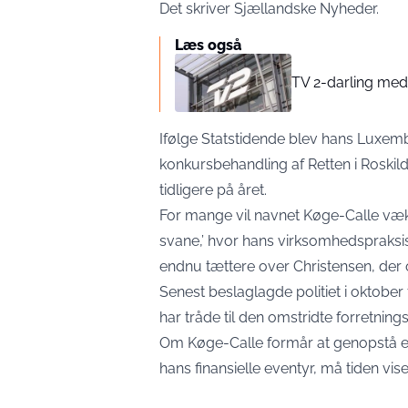
Det skriver
Sjællandske Nyheder
.
Læs også
TV 2-darling med 
Ifølge
Statstidende
blev hans Luxemb
konkursbehandling af Retten i Roski
tidligere på året.
For mange vil navnet Køge-Calle væ
svane,’ hvor hans virksomhedspraksis
endnu tættere over Christensen, der 
Senest beslaglagde politiet i oktober f
har tråde til den omstridte forretnin
Om Køge-Calle formår at genopstå e
hans finansielle eventyr, må tiden vise