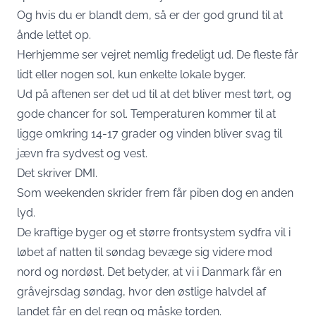
Og hvis du er blandt dem, så er der god grund til at
ånde lettet op.
Herhjemme ser vejret nemlig fredeligt ud. De fleste får
lidt eller nogen sol, kun enkelte lokale byger.
Ud på aftenen ser det ud til at det bliver mest tørt, og
gode chancer for sol. Temperaturen kommer til at
ligge omkring 14-17 grader og vinden bliver svag til
jævn fra sydvest og vest.
Det skriver DMI.
Som weekenden skrider frem får piben dog en anden
lyd.
De kraftige byger og et større frontsystem sydfra vil i
løbet af natten til søndag bevæge sig videre mod
nord og nordøst. Det betyder, at vi i Danmark får en
gråvejrsdag søndag, hvor den østlige halvdel af
landet får en del regn og måske torden.