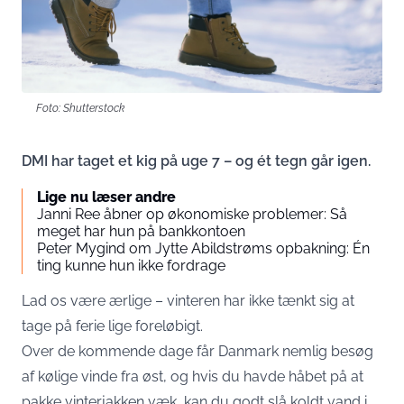
Foto: Shutterstock
DMI har taget et kig på uge 7 – og ét tegn går igen.
Lige nu læser andre
Janni Ree åbner op økonomiske problemer: Så
meget har hun på bankkontoen
Peter Mygind om Jytte Abildstrøms opbakning: Én
ting kunne hun ikke fordrage
Lad os være ærlige – vinteren har ikke tænkt sig at
tage på ferie lige foreløbigt.
Over de kommende dage får Danmark nemlig besøg
af kølige vinde fra øst, og hvis du havde håbet på at
pakke vinterjakken væk, kan du godt slå koldt vand i