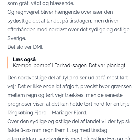
som gråt, vådt og blæsende.
Og regnvejret bliver hængende over især den
sydøstlige del af landet på tirsdagen, men driver
efterhånden mod nordøst over det sydlige og østlige
Sverige.
Det skriver
DMI
.
Læs også
Kæmpe ‘bombe’ i Farhad-sagen: Det var planlagt
Den nordvestlige del af Jylland ser ud at få mest tørt
vejr. Det er ikke endeligt afgjort, præcist hvor grænsen
mellem regn og tørt vejr trækkes, men de seneste
prognoser viser, at det kan holde tørt nord for en linje
Ringkøbing Fjord – Mariager Fjord.
Over den sydlige og østlige del af landet vil der typisk
falde 8-20 mm regn frem til og med tirsdag
eftermiddag, sandsynligvis mest på østlige Fyn og på