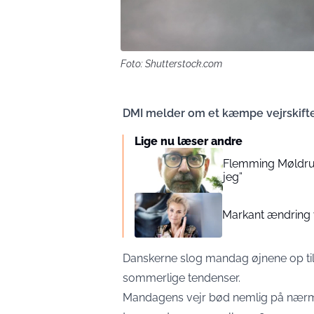
Foto: Shutterstock.com
DMI melder om et kæmpe vejrskifte
Lige nu læser andre
Flemming Møldrup 
jeg”
Markant ændring 
Danskerne slog mandag øjnene op til
sommerlige tendenser.
Mandagens vejr bød nemlig på nærmes