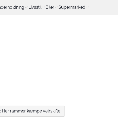
derholdning
Livsstil
Biler
Supermarked
: Her rammer kæmpe vejrskifte