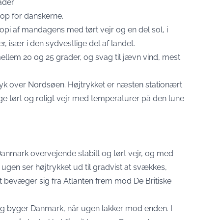
der.
 op for danskerne.
kopi af mandagens med tørt vejr og en del sol, i
 især i den sydvestlige del af landet.
ellem 20 og 25 grader, og svag til jævn vind, mest
tryk over Nordsøen. Højtrykket er næsten stationært
ge tørt og roligt vejr med temperaturer på den lune
anmark overvejende stabilt og tørt vejr, og med
f ugen ser højtrykket ud til gradvist at svækkes,
 bevæger sig fra Atlanten frem mod De Britiske
g byger Danmark, når ugen lakker mod enden. I