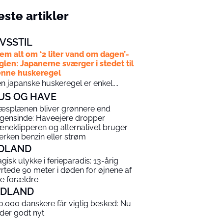
ste artikler
IVSSTIL
em alt om ‘2 liter vand om dagen’-
glen: Japanerne sværger i stedet til
nne huskeregel
n japanske huskeregel er enkel....
US OG HAVE
æsplænen bliver grønnere end
gensinde: Haveejere dropper
æneklipperen og alternativet bruger
erken benzin eller strøm
DLAND
agisk ulykke i ferieparadis: 13-årig
yrtede 90 meter i døden for øjnene af
ne forældre
NDLAND
0.000 danskere får vigtig besked: Nu
 der godt nyt