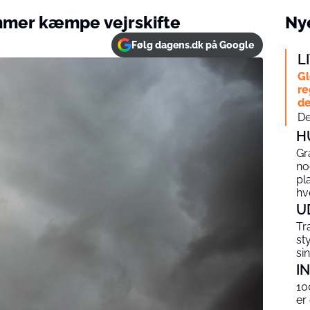
mmer kæmpe vejrskifte
Nye
Følg dagens.dk på Google
L
Gl
re
de
De
H
Gr
no
pl
hv
U
Tr
st
si
I
10
er