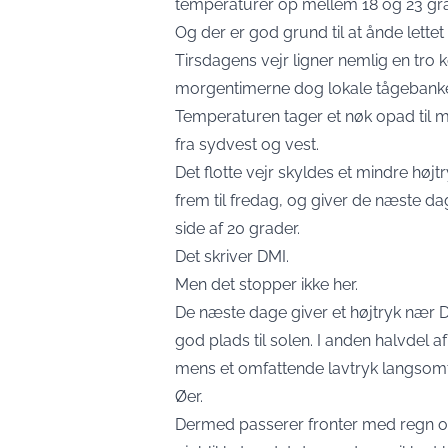
temperaturer op mellem 18 og 23 gra
Og der er god grund til at ånde lettet
Tirsdagens vejr ligner nemlig en tro 
morgentimerne dog lokale tågebanker,
Temperaturen tager et nøk opad til m
fra sydvest og vest.
Det flotte vejr skyldes et mindre høj
frem til fredag, og giver de næste da
side af 20 grader.
Det skriver
DMI
.
Men det stopper ikke her.
De næste dage giver et højtryk nær D
god plads til solen. I anden halvdel a
mens et omfattende lavtryk langsomt
Øer.
Dermed passerer fronter med regn o