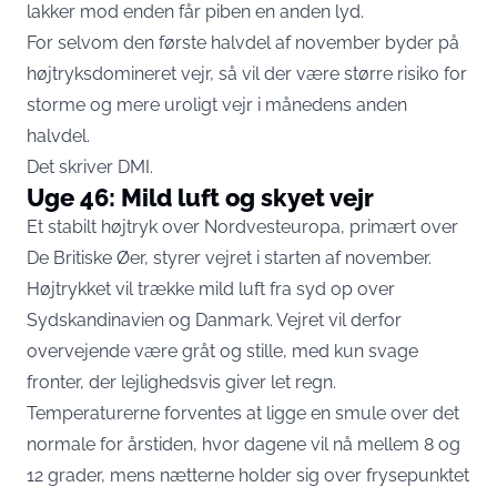
lakker mod enden får piben en anden lyd.
For selvom den første halvdel af november byder på
højtryksdomineret vejr, så vil der være større risiko for
storme og mere uroligt vejr i månedens anden
halvdel.
Det skriver
DMI
.
Uge 46: Mild luft og skyet vejr
Et stabilt højtryk over Nordvesteuropa, primært over
De Britiske Øer, styrer vejret i starten af november.
Højtrykket vil trække mild luft fra syd op over
Sydskandinavien og Danmark. Vejret vil derfor
overvejende være gråt og stille, med kun svage
fronter, der lejlighedsvis giver let regn.
Temperaturerne forventes at ligge en smule over det
normale for årstiden, hvor dagene vil nå mellem 8 og
12 grader, mens nætterne holder sig over frysepunktet