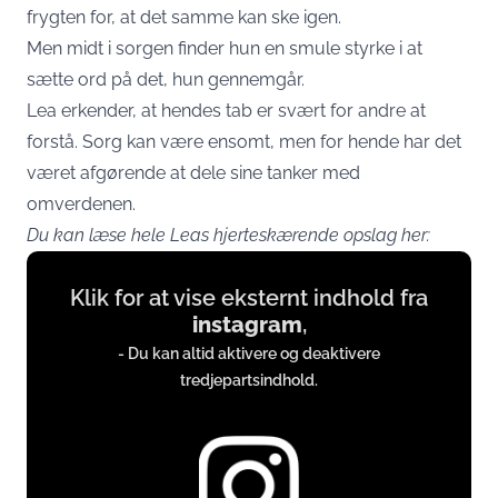
frygten for, at det samme kan ske igen.
Men midt i sorgen finder hun en smule styrke i at
sætte ord på det, hun gennemgår.
Lea erkender, at hendes tab er svært for andre at
forstå. Sorg kan være ensomt, men for hende har det
været afgørende at dele sine tanker med
omverdenen.
Du kan læse hele Leas hjerteskærende opslag her:
Display
Klik for at vise eksternt indhold fra
content
instagram
,
from
- Du kan altid aktivere og deaktivere
instagram.com
tredjepartsindhold.