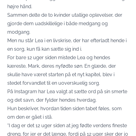
højre hånd.
Sammen delte de to kvinder utallige oplevelser, der
gjorde dem uadskillelige i både medgang og
modgang.
Men nu står Lea i en livskrise, der har efterladt hende i
en sorg, kun få kan sætte sig ind i.
For bare 12 uger siden mistede Lea og hendes
kæreste, Mark, deres nyfødte søn. En glæde, der
skulle have været starten på et nyt kapitel, blev i
stedet forvandlet til en uoverskuelig sorg.
På Instagram har Lea valgt at sætte ord på sin smerte
og det savn, der fylder hendes hverdag.
Hun beskriver, hvordan tiden siden tabet føles, som
om den er gået i stå.
“I dag er det 12 uger siden at jeg fødte verdens fineste
dreng. for jer er det længe, fordi på 12 uger sker der jo