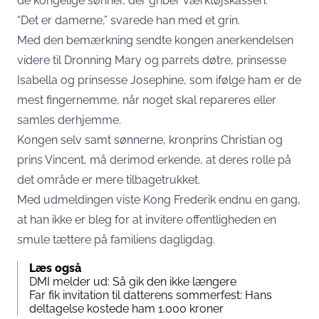
de kongelige sønner, der griber værktøjskassen.
“Det er damerne,” svarede han med et grin.
Med den bemærkning sendte kongen anerkendelsen
videre til Dronning Mary og parrets døtre, prinsesse
Isabella og prinsesse Josephine, som ifølge ham er de
mest fingernemme, når noget skal repareres eller
samles derhjemme.
Kongen selv samt sønnerne, kronprins Christian og
prins Vincent, må derimod erkende, at deres rolle på
det område er mere tilbagetrukket.
Med udmeldingen viste Kong Frederik endnu en gang,
at han ikke er bleg for at invitere offentligheden en
smule tættere på familiens dagligdag.
Læs også
DMI melder ud: Så gik den ikke længere
Far fik invitation til datterens sommerfest: Hans
deltagelse kostede ham 1.000 kroner