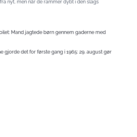
t fra nyt, men når de rammer dybt i den slags
å toilet: Mand jagtede børn gennem gaderne med
 gjorde det for første gang i 1965: 29. august gør