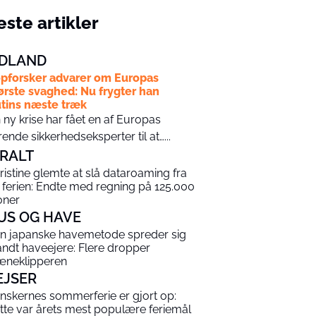
ste artikler
DLAND
pforsker advarer om Europas
ørste svaghed: Nu frygter han
tins næste træk
 ny krise har fået en af Europas
rende sikkerhedseksperter til at…...
IRALT
ristine glemte at slå dataroaming fra
 ferien: Endte med regning på 125.000
oner
US OG HAVE
n japanske havemetode spreder sig
andt haveejere: Flere dropper
æneklipperen
EJSER
nskernes sommerferie er gjort op:
tte var årets mest populære feriemål