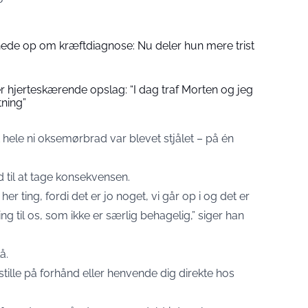
de op om kræftdiagnose: Nu deler hun mere trist
r hjerteskærende opslag: “I dag traf Morten og jeg
ning”
 hele ni oksemørbrad var blevet stjålet – på én
til at tage konsekvensen.
her ting, fordi det er jo noget, vi går op i og det er
ssing til os, som ikke er særlig behagelig,” siger han
lå.
stille på forhånd eller henvende dig direkte hos