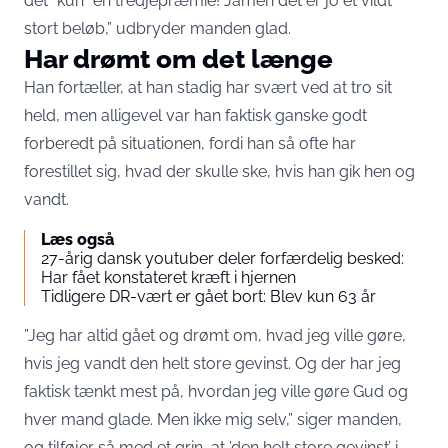
det ”kun” en tredjepræmie! Jamen det er jo et vildt
stort beløb,” udbryder manden glad.
Har drømt om det længe
Han fortæller, at han stadig har svært ved at tro sit
held, men alligevel var han faktisk ganske godt
forberedt på situationen, fordi han så ofte har
forestillet sig, hvad der skulle ske, hvis han gik hen og
vandt.
Læs også
27-årig dansk youtuber deler forfærdelig besked:
Har fået konstateret kræft i hjernen
Tidligere DR-vært er gået bort: Blev kun 63 år
”Jeg har altid gået og drømt om, hvad jeg ville gøre,
hvis jeg vandt den helt store gevinst. Og der har jeg
faktisk tænkt mest på, hvordan jeg ville gøre Gud og
hver mand glade. Men ikke mig selv,” siger manden,
og tilføjer så med et grin, at ’den helt store gevinst’ i