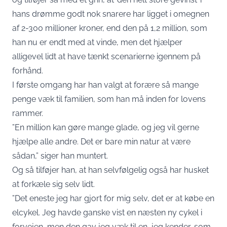
hans drømme godt nok snarere har ligget i omegnen
af 2-300 millioner kroner, end den på 1,2 million, som
han nu er endt med at vinde, men det hjælper
alligevel lidt at have tænkt scenarierne igennem på
forhånd.
I første omgang har han valgt at forære så mange
penge væk til familien, som han må inden for lovens
rammer.
”En million kan gøre mange glade, og jeg vil gerne
hjælpe alle andre. Det er bare min natur at være
sådan,” siger han muntert.
Og så tilføjer han, at han selvfølgelig også har husket
at forkæle sig selv lidt.
”Det eneste jeg har gjort for mig selv, det er at købe en
elcykel. Jeg havde ganske vist en næsten ny cykel i
forvejen, men den gav jeg væk til en, jeg kender, som