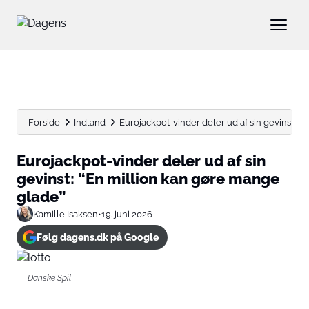
Forside
Indland
Eurojackpot-vinder deler ud af sin gevinst: “En
Eurojackpot-vinder deler ud af sin
gevinst: “En million kan gøre mange
glade”
Kamille Isaksen
•
19. juni 2026
Følg dagens.dk på Google
Danske Spil