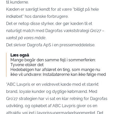
til kunderne.
Kæden er særligt kendt for at være “billigt på hele
indkøbet” hos danske forbrugere.
Det er netop disse styrker, der gør kæden til et
naturligt match med Dagrofas vækststrategi
Gro’27 –
vækst på vores måde
.
Det skriver Dagrofa ApS i en
pressemeddelelse
.
Læs også
Mange begår den samme fejl i sommerferien:
Tyvene elsker det
Hedebølgen har afsløret én ting, som mange nu
ikke vil undvære: Installatørerne kan ikke følge med
“ABC Lavpris er en veldrevet kæde med et stærkt
brand, loyale kunder og dygtige købmænd. Med
Gro’27 strategien har vi sat en klar retning for Dagrofas
udvikling, og opkøbet af ABC Lavpris giver os en
attraktiv vej ind i lavprissupermarkedsegmentet. Det