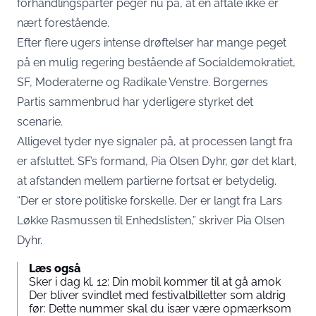
forhandlingsparter peger nu på, at en aftale ikke er
nært forestående.
Efter flere ugers intense drøftelser har mange peget
på en mulig regering bestående af Socialdemokratiet,
SF, Moderaterne og Radikale Venstre. Borgernes
Partis sammenbrud har yderligere styrket det
scenarie.
Alligevel tyder nye signaler på, at processen langt fra
er afsluttet. SF’s formand, Pia Olsen Dyhr, gør det klart,
at afstanden mellem partierne fortsat er betydelig.
“Der er store politiske forskelle. Der er langt fra Lars
Løkke Rasmussen til Enhedslisten,” skriver Pia Olsen
Dyhr.
Læs også
Sker i dag kl. 12: Din mobil kommer til at gå amok
Der bliver svindlet med festivalbilletter som aldrig
før: Dette nummer skal du især være opmærksom