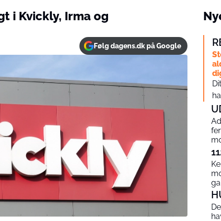
t i Kvickly, Irma og
Nye
R
Følg dagens.dk på Google
St
al
di
Di
ha
U
Ad
fe
mo
11
Ke
mo
g
H
De
ha