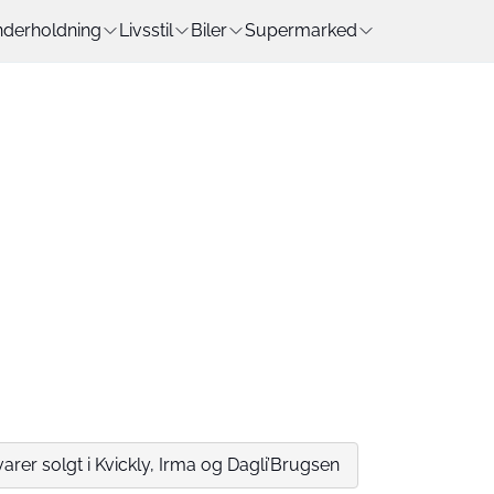
derholdning
Livsstil
Biler
Supermarked
arer solgt i Kvickly, Irma og Dagli’Brugsen