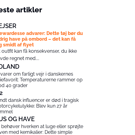
ste artikler
EJSER
ewardesse advarer: Dette tøj bør du
drig have på ombord – det kan få
g smidt af flyet
t outfit kan få konsekvenser, du ikke
vde regnet med....
DLAND
varer om farligt vejr i danskernes
riefavorit: Temperaturerne rammer op
d 40 grader
2
ndt dansk influencer er død i tragisk
torcykelulykke: Blev kun 27 år
ammel
US OG HAVE
 behøver hverken at luge eller sprøjte
ven med kemikalier: Dette simple