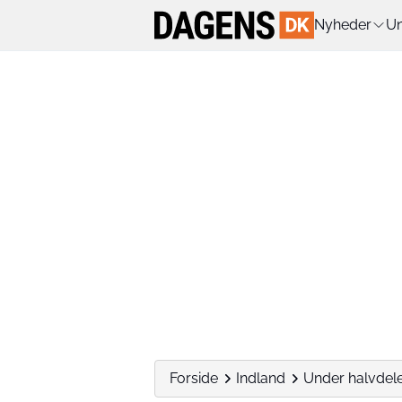
Nyheder
Un
Forside
Indland
Under halvdele