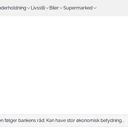
derholdning
Livsstil
Biler
Supermarked
n følger bankens råd: Kan have stor økonomisk betydning...