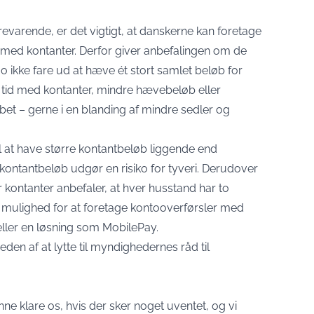
varende, er det vigtigt, at danskerne kan foretage
 med kontanter. Derfor giver anbefalingen om de
 ikke fare ud at hæve ét stort samlet beløb for
 tid med kontanter, mindre hævebeløb eller
et – gerne i en blanding af mindre sedler og
il at have større kontantbeløb liggende end
kontantbeløb udgør en risiko for tyveri. Derudover
r kontanter anbefaler, at hver husstand har to
ar mulighed for at foretage kontooverførsler med
ller en løsning som MobilePay.
den af at lytte til myndighedernes råd til
kunne klare os, hvis der sker noget uventet, og vi