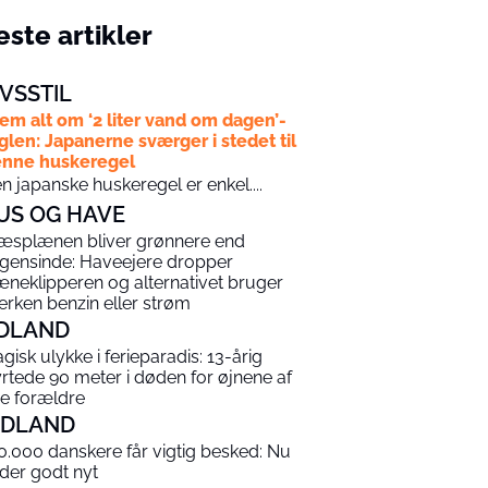
ste artikler
IVSSTIL
em alt om ‘2 liter vand om dagen’-
glen: Japanerne sværger i stedet til
nne huskeregel
n japanske huskeregel er enkel....
US OG HAVE
æsplænen bliver grønnere end
gensinde: Haveejere dropper
æneklipperen og alternativet bruger
erken benzin eller strøm
DLAND
agisk ulykke i ferieparadis: 13-årig
yrtede 90 meter i døden for øjnene af
ne forældre
NDLAND
0.000 danskere får vigtig besked: Nu
 der godt nyt