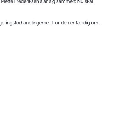
 Mette Frederiksen slår sig sammen: Nu skal
eringsforhandlingerne: Tror den er færdig om…