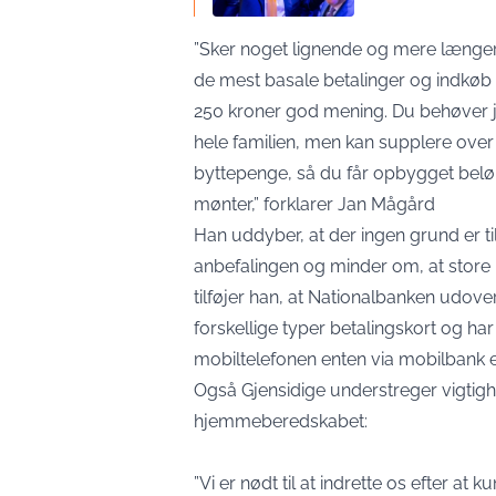
”Sker noget lignende og mere længere
de mest basale betalinger og indkøb
250 kroner god mening. Du behøver jo
hele familien, men kan supplere over
byttepenge, så du får opbygget beløb
mønter,” forklarer Jan Mågård
Han uddyber, at der ingen grund er t
anbefalingen og minder om, at store 
tilføjer han, at Nationalbanken udove
forskellige typer betalingskort og h
mobiltelefonen enten via mobilbank e
Også Gjensidige understreger vigtighe
hjemmeberedskabet:
”Vi er nødt til at indrette os efter at 