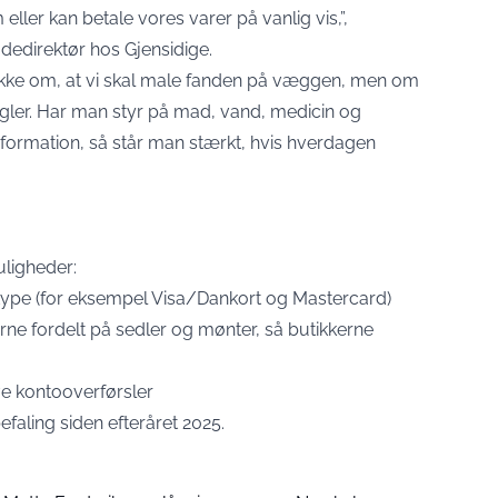
eller kan betale vores varer på vanlig vis,”,
dedirektør hos Gjensidige.
kke om, at vi skal male fanden på væggen, men om
regler. Har man styr på mad, vand, medicin og
nformation, så står man stærkt, hvis hverdagen
uligheder:
n type (for eksempel Visa/Dankort og Mastercard)
erne fordelt på sedler og mønter, så butikkerne
ve kontooverførsler
faling siden efteråret 2025.