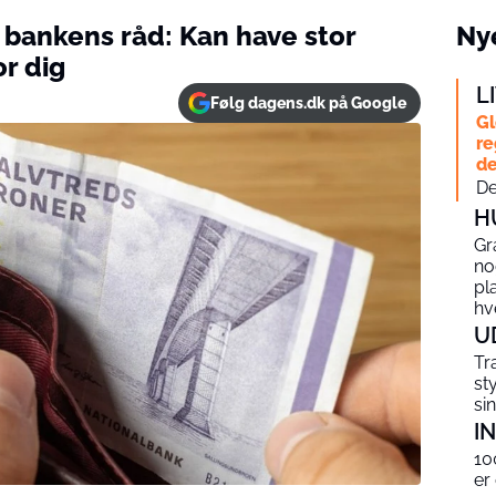
 bankens råd: Kan have stor
Nye
r dig
L
Følg dagens.dk på Google
Gl
re
de
De
H
Gr
no
pl
hv
U
Tr
st
si
I
10
er