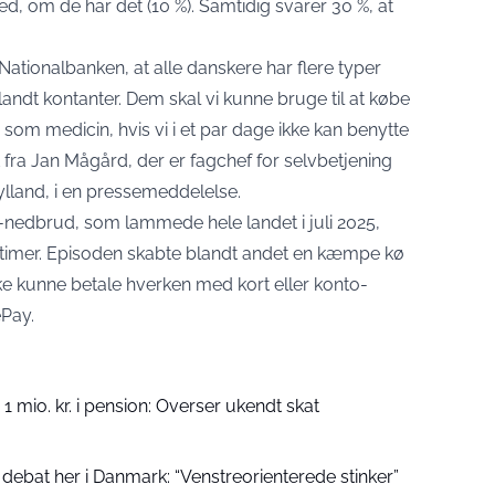
ved, om de har det (10 %). Samtidig svarer 30 %, at
r Nationalbanken, at alle danskere har flere typer
landt kontanter. Dem skal vi kunne bruge til at købe
m medicin, hvis vi i et par dage ikke kan benytte
t fra Jan Mågård, der er fagchef for selvbetjening
lland, i en
pressemeddelelse
.
nedbrud, som lammede hele landet i juli 2025,
re timer. Episoden skabte blandt andet en kæmpe kø
kke kunne betale hverken med kort eller konto-
ilePay.
1 mio. kr. i pension: Overser ukendt skat
 debat her i Danmark: “Venstreorienterede stinker”