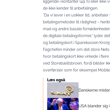
liggende i kontanter (49 %) eller ikke 
de ikke kender til anbefalingen.
”Da vi lever i en usikker tid, anbefale
betalingsmetoder til rådighed – herib
mad og andre basale fornødenheder so
de digitale betalingsformer,” lyder de
og betalingskort i Sparekassen Kronjy
Fagchefen minder om det store Nets-
hvor betalingskort ikke virkede i fle
ved Storebæltsbroen, fordi bilister i
overførsler som for eksempel Mob
Læs også
Danskerne mister 
USA blander sig i