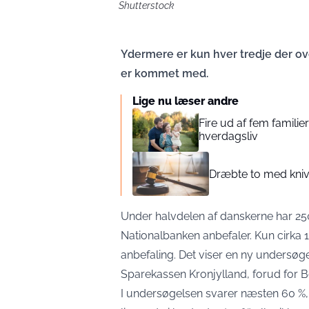
Shutterstock
Ydermere er kun hver tredje der o
er kommet med.
Lige nu læser andre
Fire ud af fem famili
hverdagsliv
Dræbte to med kniv:
Under halvdelen af danskerne har 250
Nationalbanken anbefaler. Kun cirka 
anbefaling. Det viser en ny undersøg
Sparekassen Kronjylland, forud for 
I undersøgelsen svarer næsten 60 %,