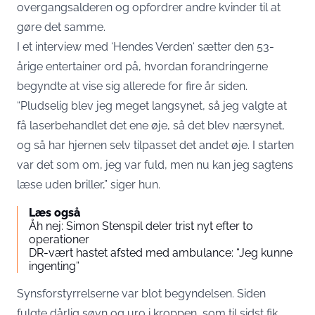
overgangsalderen og opfordrer andre kvinder til at
gøre det samme.
I et interview med ‘
Hendes Verden
‘ sætter den 53-
årige entertainer ord på, hvordan forandringerne
begyndte at vise sig allerede for fire år siden.
“Pludselig blev jeg meget langsynet, så jeg valgte at
få laserbehandlet det ene øje, så det blev nærsynet,
og så har hjernen selv tilpasset det andet øje. I starten
var det som om, jeg var fuld, men nu kan jeg sagtens
læse uden briller,” siger hun.
Læs også
Åh nej: Simon Stenspil deler trist nyt efter to
operationer
DR-vært hastet afsted med ambulance: “Jeg kunne
ingenting”
Synsforstyrrelserne var blot begyndelsen. Siden
fulgte dårlig søvn og uro i kroppen, som til sidst fik