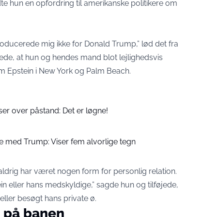
te hun en opfordring til amerikanske politikere om
ntroducerede mig ikke for Donald Trump,” lød det fra
ede, at hun og hendes mand blot lejlighedsvis
m Epstein i New York og Palm Beach.
er over påstand: Det er løgne!
e med Trump: Viser fem alvorlige tegn
drig har været nogen form for personlig relation.
tein eller hans medskyldige,” sagde hun og tilføjede,
eller besøgt hans private ø.
n på banen