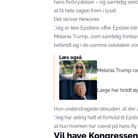
hans forbrydelser – og samtidig send
at få hele sagen frem i lyset.
Det skriver
Newsner
.
“Jeg er ikke Epsteins offer. Epstein i
Melania Trump, som samtidig forklar
befandt sig i de samme selskaber so
Læs også
Melania Trump ras
Læge har holdt øj
Hun understregede desuden, at der al
“Jeg har aldrig haft et forhold til Eps
at hun hverken har været på hans fly 
Vil have Kongresse