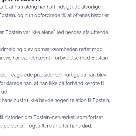
t, at hun aldrig har haft indsigt i de alvorlige
tein, og hun opfordrede til, at ofrenes historier
er. Epstein var ikke alene,” lød hendes afsluttende
 udmelding blev opmærksomheden rettet mod
evis har været nævnt i forbindelse med Epstein –
edier reagerede præsidenten hurtigt, da han blev
 forklarede han, at han ikke på forhånd kendte til
 ud.
 hans hustru ikke havde nogen relation til Epstein,
il historien om Epstein-netværket, som fortsat
 personer – også flere år efter hans død.