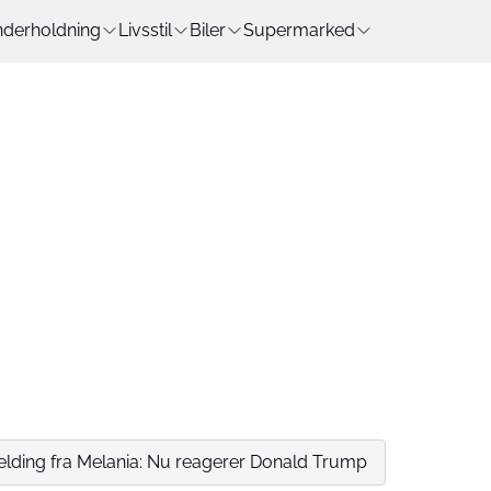
derholdning
Livsstil
Biler
Supermarked
lding fra Melania: Nu reagerer Donald Trump