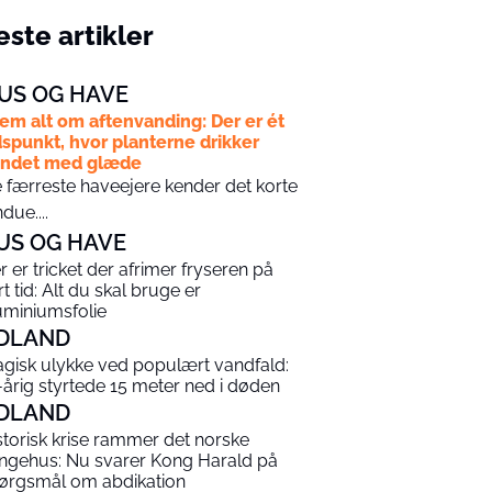
ste artikler
US OG HAVE
em alt om aftenvanding: Der er ét
dspunkt, hvor planterne drikker
andet med glæde
 færreste haveejere kender det korte
ndue....
US OG HAVE
r er tricket der afrimer fryseren på
rt tid: Alt du skal bruge er
uminiumsfolie
DLAND
agisk ulykke ved populært vandfald:
-årig styrtede 15 meter ned i døden
DLAND
storisk krise rammer det norske
ngehus: Nu svarer Kong Harald på
ørgsmål om abdikation