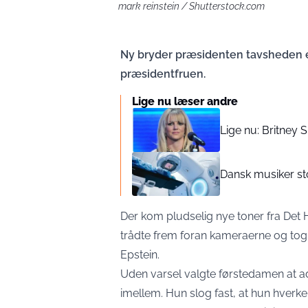
mark reinstein / Shutterstock.com
Ny bryder præsidenten tavsheden e
præsidentfruen.
Lige nu læser andre
Lige nu: Britney 
Dansk musiker sto
Der kom pludselig nye toner fra Det
trådte frem foran kameraerne og tog 
Epstein.
Uden varsel valgte førstedamen at ad
imellem. Hun slog fast, at hun hverken