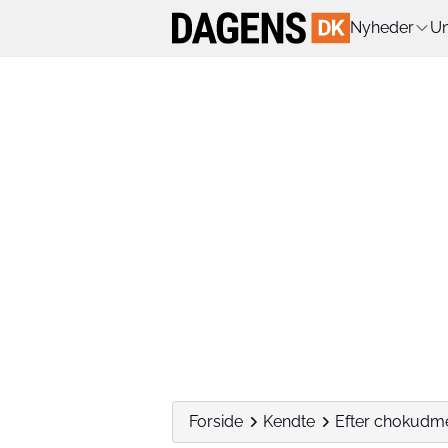
Nyheder
Un
Forside
Kendte
Efter chokudme