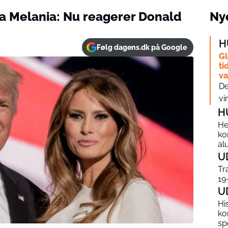
a Melania: Nu reagerer Donald
Nye
H
Følg dagens.dk på Google
Gl
ti
v
De
vi
H
He
ko
al
U
Tr
19
U
Hi
ko
sp