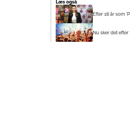
Læs også
Efter 18 år som ‘
Nu sker det efte