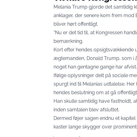
Melania Trump gjorde det samtidig klar
anklager, der senere kom frem mod Eps
bliver hørt offentligt.
“Nu er det tid til, at Kongressen handl
bemærkning.
Kort efter hendes opsigtsvækkende
ægtemanden, Donald Trump, som i år
noget han gentagne gange har afvist.
Ifølge oplysninger delt på sociale m
spurgt ind til Melanias udtalelse. Her
hendes beslutning om at gå offentligt
Han skulle samtidig have fastholdt, at
inden samtalen blev afsluttet.
Dermed føjer sagen endnu et kapitel t
kaster lange skygger over prominente