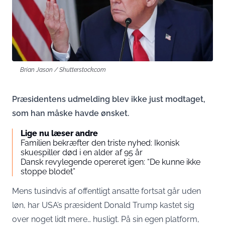
Brian Jason / Shutterstock.com
Præsidentens udmelding blev ikke just modtaget,
som han måske havde ønsket.
Lige nu læser andre
Familien bekræfter den triste nyhed: Ikonisk
skuespiller død i en alder af 95 år
Dansk revylegende opereret igen: “De kunne ikke
stoppe blodet”
Mens tusindvis af offentligt ansatte fortsat går uden
løn, har USA’s præsident Donald Trump kastet sig
over noget lidt mere… husligt. På sin egen platform,