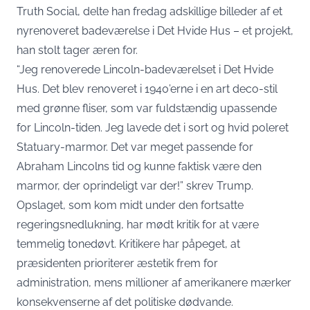
Truth Social, delte han fredag adskillige billeder af et
nyrenoveret badeværelse i Det Hvide Hus – et projekt,
han stolt tager æren for.
“Jeg renoverede Lincoln-badeværelset i Det Hvide
Hus. Det blev renoveret i 1940’erne i en art deco-stil
med grønne fliser, som var fuldstændig upassende
for Lincoln-tiden. Jeg lavede det i sort og hvid poleret
Statuary-marmor. Det var meget passende for
Abraham Lincolns tid og kunne faktisk være den
marmor, der oprindeligt var der!” skrev Trump.
Opslaget, som kom midt under den fortsatte
regeringsnedlukning, har mødt kritik for at være
temmelig tonedøvt. Kritikere har påpeget, at
præsidenten prioriterer æstetik frem for
administration, mens millioner af amerikanere mærker
konsekvenserne af det politiske dødvande.