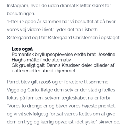
Instagram, hvor de uden dramatik løfter sløret for
beslutningen.
“Efter 12 gode år sammen har vi besluttet at gå hver
vores vej videre i livet,” lyder det fra Lisbeth
Østergaard og Ralf Østergaard Christensen i opslaget.
Læs også
Romantisk bryllupsoplevelse endte brat: Josefine
Høghs måtte finde alternativ
Gik grueligt galt: Dennis Knudsen deler billeder af
datteren efter uheld i hjemmet
Parret blev gift i 2016 og er forældre til sønnerne
Viggo og Carlo. Ifølge dem selv er der stadig fælles
fokus på familien, selvom ægteskabet nu er forbi.
“Vores to drenge er og bliver vores højeste prioritet,
og vi vil selvfølgelig fortsat væres fælles om at give
dem en tryg og kærlig opvækst i det jyske,” skriver de.