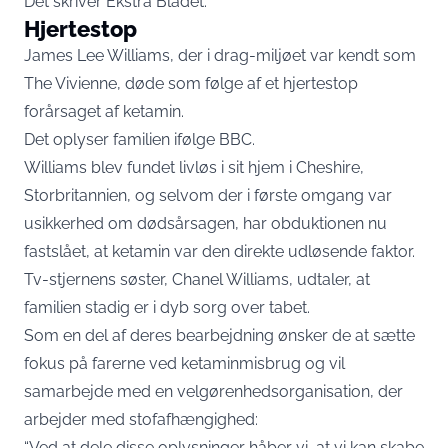
Det skriver
Ekstra Bladet
.
Hjertestop
James Lee Williams, der i drag-miljøet var kendt som
The Vivienne, døde som følge af et hjertestop
forårsaget af ketamin.
Det oplyser familien ifølge BBC.
Williams blev fundet livløs i sit hjem i Cheshire,
Storbritannien, og selvom der i første omgang var
usikkerhed om dødsårsagen, har obduktionen nu
fastslået, at ketamin var den direkte udløsende faktor.
Tv-stjernens søster, Chanel Williams, udtaler, at
familien stadig er i dyb sorg over tabet.
Som en del af deres bearbejdning ønsker de at sætte
fokus på farerne ved ketaminmisbrug og vil
samarbejde med en velgørenhedsorganisation, der
arbejder med stofafhængighed:
“Ved at dele disse oplysninger håber vi, at vi kan skabe