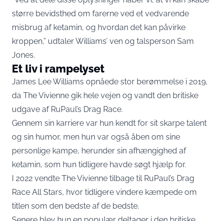
større bevidsthed om farerne ved et vedvarende
misbrug af ketamin, og hvordan det kan påvirke
kroppen,” udtaler Williams’ ven og talsperson Sam
Jones.
Et liv i rampelyset
James Lee Williams opnåede stor berømmelse i 2019,
da The Vivienne gik hele vejen og vandt den britiske
udgave af RuPaul’s Drag Race.
Gennem sin karriere var hun kendt for sit skarpe talent
og sin humor, men hun var også åben om sine
personlige kampe, herunder sin afhængighed af
ketamin, som hun tidligere havde søgt hjælp for.
I 2022 vendte The Vivienne tilbage til RuPaul’s Drag
Race All Stars, hvor tidligere vindere kæmpede om
titlen som den bedste af de bedste.
Senere blev hun en populær deltager i den britiske