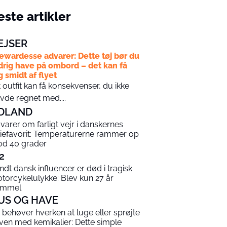
ste artikler
EJSER
ewardesse advarer: Dette tøj bør du
drig have på ombord – det kan få
g smidt af flyet
t outfit kan få konsekvenser, du ikke
vde regnet med....
DLAND
varer om farligt vejr i danskernes
riefavorit: Temperaturerne rammer op
d 40 grader
2
ndt dansk influencer er død i tragisk
torcykelulykke: Blev kun 27 år
ammel
US OG HAVE
 behøver hverken at luge eller sprøjte
ven med kemikalier: Dette simple