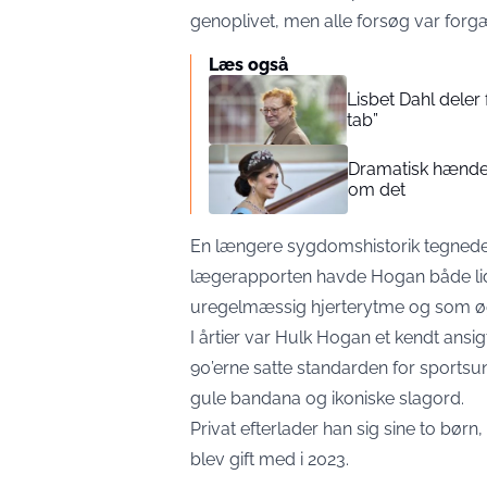
genoplivet, men alle forsøg var forg
Læs også
Lisbet Dahl deler 
tab”
Dramatisk hændel
om det
En længere sygdomshistorik tegnede i 
lægerapporten havde Hogan både lidt 
uregelmæssig hjerterytme og som øge
I årtier var Hulk Hogan et kendt ansig
90’erne satte standarden for sportsu
gule bandana og ikoniske slagord.
Privat efterlader han sig sine to bør
blev gift med i 2023.