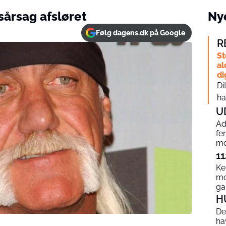
årsag afsløret
Nye
Følg dagens.dk på Google
R
St
al
di
Di
ha
U
Ad
fe
mo
11
Ke
mo
g
H
De
ha