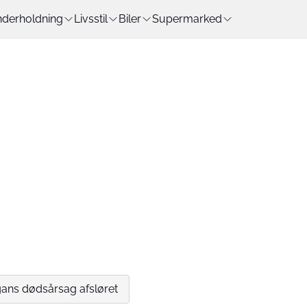
derholdning
Livsstil
Biler
Supermarked
ans dødsårsag afsløret