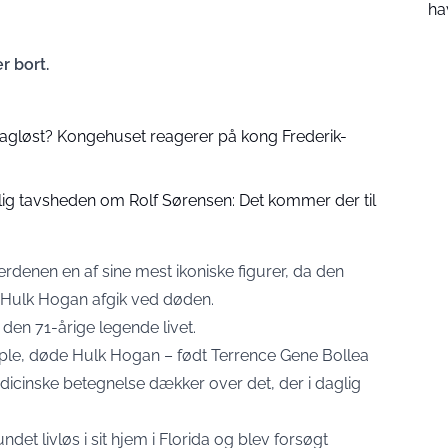
ha
r bort.
smagløst? Kongehuset reagerer på kong Frederik-
lig tavsheden om Rolf Sørensen: Det kommer der til
rdenen en af sine mest ikoniske figurer, da den
d Hulk Hogan afgik ved døden.
 den 71-årige legende livet.
ple
, døde Hulk Hogan – født Terrence Gene Bollea
dicinske betegnelse dækker over det, der i daglig
et livløs i sit hjem i Florida og blev forsøgt