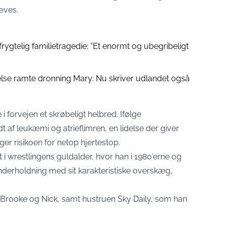
æves.
frygtelig familietragedie: “Et enormt og ubegribeligt
se ramte dronning Mary: Nu skriver udlandet også
forvejen et skrøbeligt helbred. Ifølge
af leukæmi og atrieflimren, en lidelse der giver
r risikoen for netop hjertestop.
t i wrestlingens guldalder, hvor han i 1980’erne og
nderholdning med sit karakteristiske overskæg,
n, Brooke og Nick, samt hustruen Sky Daily, som han