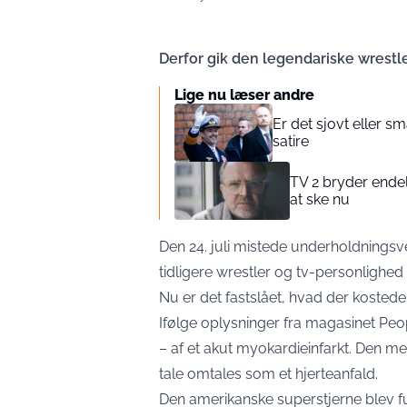
Derfor gik den legendariske wrestle
Lige nu læser andre
Er det sjovt eller 
satire
TV 2 bryder ende
at ske nu
Den 24. juli mistede underholdningsve
tidligere wrestler og tv-personlighe
Nu er det fastslået, hvad der kostede
Ifølge oplysninger fra magasinet
Peo
– af et akut myokardieinfarkt. Den me
tale omtales som et hjerteanfald.
Den amerikanske superstjerne blev fund