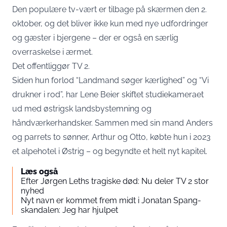
Den populære tv-vært er tilbage på skærmen den 2.
oktober, og det bliver ikke kun med nye udfordringer
og gæster i bjergene – der er også en særlig
overraskelse i ærmet.
Det offentliggør
TV 2
.
Siden hun forlod “Landmand søger kærlighed” og “Vi
drukner i rod”, har Lene Beier skiftet studiekameraet
ud med østrigsk landsbystemning og
håndværkerhandsker. Sammen med sin mand Anders
og parrets to sønner, Arthur og Otto, købte hun i 2023
et alpehotel i Østrig – og begyndte et helt nyt kapitel.
Læs også
Efter Jørgen Leths tragiske død: Nu deler TV 2 stor
nyhed
Nyt navn er kommet frem midt i Jonatan Spang-
skandalen: Jeg har hjulpet