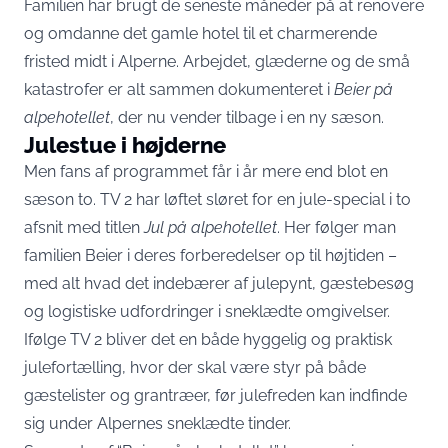
Familien har brugt de seneste måneder på at renovere
og omdanne det gamle hotel til et charmerende
fristed midt i Alperne. Arbejdet, glæderne og de små
katastrofer er alt sammen dokumenteret i
Beier på
alpehotellet
, der nu vender tilbage i en ny sæson.
Julestue i højderne
Men fans af programmet får i år mere end blot en
sæson to. TV 2 har løftet sløret for en jule-special i to
afsnit med titlen
Jul på alpehotellet
. Her følger man
familien Beier i deres forberedelser op til højtiden –
med alt hvad det indebærer af julepynt, gæstebesøg
og logistiske udfordringer i sneklædte omgivelser.
Ifølge TV 2 bliver det en både hyggelig og praktisk
julefortælling, hvor der skal være styr på både
gæstelister og grantræer, før julefreden kan indfinde
sig under Alpernes sneklædte tinder.