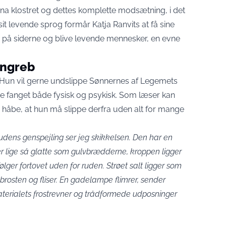
ina klostret og dettes komplette modsætning, i det
t levende sprog formår Katja Ranvits at få sine
ne på siderne og blive levende mennesker, en evne
rngreb
: Hun vil gerne undslippe Sønnernes af Legemets
e fanget både fysisk og psykisk. Som læser kan
 håbe, at hun må slippe derfra uden alt for mange
rudens genspejling ser jeg skikkelsen. Den har en
r lige så glatte som gulvbrædderne, kroppen ligger
følger fortovet uden for ruden. Strøet salt ligger som
brosten og fliser. En gadelampe flimrer, sender
terialets frostrevner og trådformede udposninger