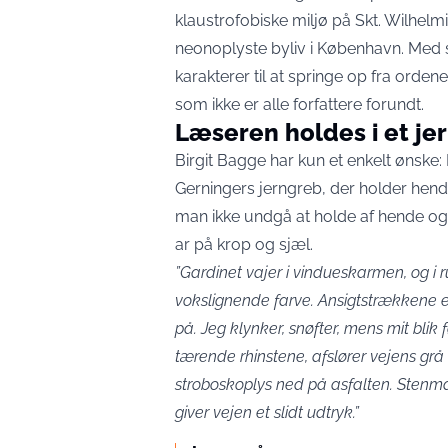
klaustrofobiske miljø på Skt. Wilhelm
neonoplyste byliv i København. Med si
karakterer til at springe op fra orde
som ikke er alle forfattere forundt.
Læseren holdes i et je
Birgit Bagge har kun et enkelt ønske
Gerningers jerngreb, der holder hend
man ikke undgå at holde af hende og
ar på krop og sjæl.
”Gardinet vajer i vindueskarmen, og i 
vokslignende farve. Ansigtstrækkene e
på. Jeg klynker, snøfter, mens mit blik 
tærende rhinstene, afslører vejens grå 
stroboskoplys ned på asfalten. Stenma
giver vejen et slidt udtryk.”