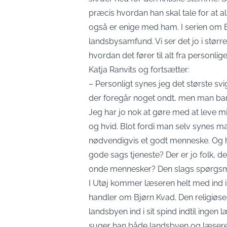
præcis hvordan han skal tale for at 
også er enige med ham. I serien om Bi
landsbysamfund. Vi ser det jo i større
hvordan det fører til alt fra personlig
Katja Ranvits og fortsætter:
– Personligt synes jeg det største 
der foregår noget ondt, men man ba
Jeg har jo nok at gøre med at leve mit
og hvid. Blot fordi man selv synes man
nødvendigvis et godt menneske. Og hv
gode sags tjeneste? Der er jo folk, de
onde mennesker? Den slags spørgsmål 
I Utøj kommer læseren helt med ind i
handler om Bjørn Kvad. Den religiøse 
landsbyen ind i sit spind indtil inge
suger han både landsbyen og læseren