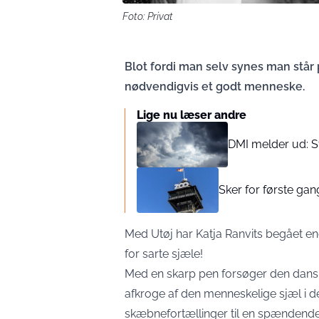
Foto: Privat
Blot fordi man selv synes man står p
nødvendigvis et godt menneske.
Lige nu læser andre
DMI melder ud: St
Sker for første ga
Med Utøj har Katja Ranvits begået endn
for sarte sjæle!
Med en skarp pen forsøger den danske
afkroge af den menneskelige sjæl i 
skæbnefortællinger til en spændende 