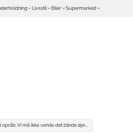
derholdning
Livsstil
Biler
Supermarked
 opråb: Vi må ikke vende det blinde øje...