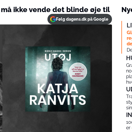
 må ikke vende det blinde øje til
Nye
Følg dagens.dk på Google
L
Gl
re
de
De
H
Gr
no
pl
hv
U
Tr
st
si
I
10
er