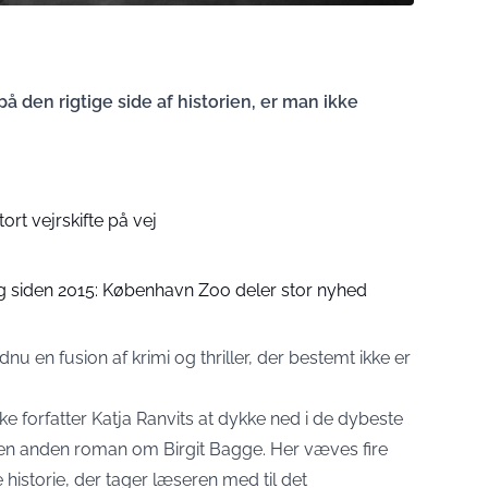
å den rigtige side af historien, er man ikke
ort vejrskifte på vej
ng siden 2015: København Zoo deler stor nyhed
u en fusion af krimi og thriller, der bestemt ikke er
 forfatter Katja Ranvits at dykke ned i de dybeste
den anden roman om Birgit Bagge. Her væves fire
historie, der tager læseren med til det