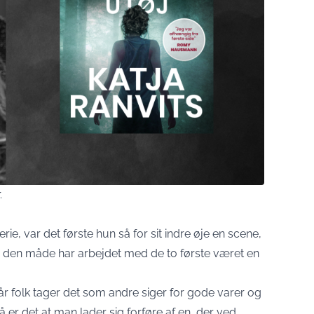
.
 serie, var det første hun så for sit indre øje en scene,
å den måde har arbejdet med de to første været en
 folk tager det som andre siger for gode varer og
 er det at man lader sig forføre af en, der ved