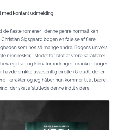
d med kontant udmelding
 de fleste romaner i denne genre normalt kan
hristian Sigsgaard bogen en følelse af flere
lejligheden som hos så mange andre. Bogens univers
te mennesker, i stedet for blot at være karakterer
rodsbevægelser og klimaforandringer forankrer bogen
er havde en ikke uvæsentlig birolle i Ukrudt, der er
 i karakter og jeg håber hun kommer til at bære
bind, der skal afsluttede denne indtil videre,