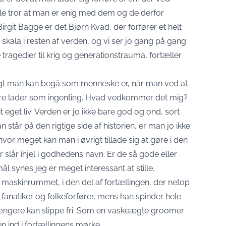
alle tror at man er enig med dem og de derfor
rgit Bagge er det Bjørn Kvad, der forfører et helt
 skala i resten af verden, og vi ser jo gang på gang
e tragedier til krig og generationstrauma, fortæller
svigt man kan begå som menneske er, når man ved at
re lader som ingenting. Hvad vedkommer det mig?
 eget liv. Verden er jo ikke bare god og ond, sort
 står på den rigtige side af historien, er man jo ikke
or meget kan man i øvrigt tillade sig at gøre i den
r slår ihjel i godhedens navn. Er de så gode eller
synes jeg er meget interessant at stille.
 maskinrummet, i den del af fortællingen, der netop
fanatiker og folkeforfører, mens han spinder hele
n længere kan slippe fri. Som en vaskeægte groomer
 ind i fortællingens mørke.