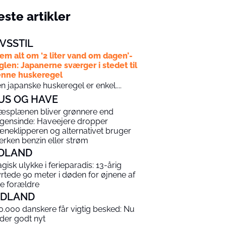
ste artikler
IVSSTIL
em alt om ‘2 liter vand om dagen’-
glen: Japanerne sværger i stedet til
nne huskeregel
n japanske huskeregel er enkel....
US OG HAVE
æsplænen bliver grønnere end
gensinde: Haveejere dropper
æneklipperen og alternativet bruger
erken benzin eller strøm
DLAND
agisk ulykke i ferieparadis: 13-årig
yrtede 90 meter i døden for øjnene af
ne forældre
NDLAND
0.000 danskere får vigtig besked: Nu
 der godt nyt