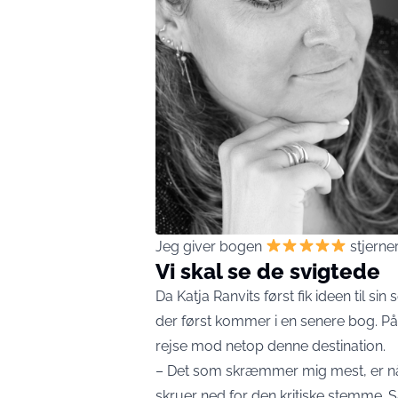
Jeg giver bogen
stjerner
Vi skal se de svigtede
Da Katja Ranvits først fik ideen til sin
der først kommer i en senere bog. P
rejse mod netop denne destination.
– Det som skræmmer mig mest, er når
skruer ned for den kritiske stemme. Så