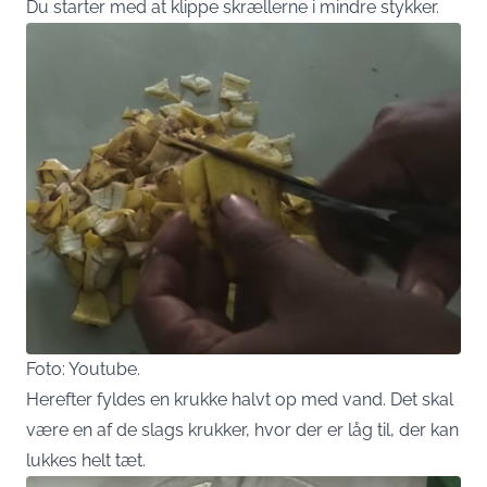
Du starter med at klippe skrællerne i mindre stykker.
Foto: Youtube.
Herefter fyldes en krukke halvt op med vand. Det skal
være en af de slags krukker, hvor der er låg til, der kan
lukkes helt tæt.