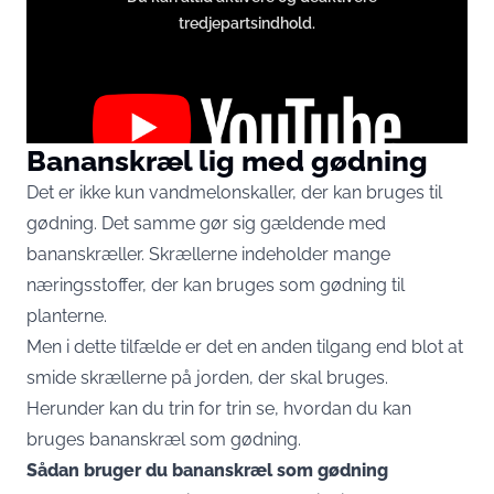
www.youtube.com
tredjepartsindhold.
Bananskræl lig med gødning
Det er ikke kun vandmelonskaller, der kan bruges til
gødning. Det samme gør sig gældende med
Du accepterer hermed at vise eksternt tredjepartsindhold.
Persondata kan blive sendt til udbyderen af indholdet og andre
bananskræller. Skrællerne indeholder mange
tredjepartstjenester.
næringsstoffer, der kan bruges som gødning til
planterne.
External content
Read more about in our
Men i dette tilfælde er det en anden tilgang end blot at
Privacy statement
smide skrællerne på jorden, der skal bruges.
Herunder kan du trin for trin se, hvordan du kan
bruges bananskræl som gødning.
Sådan bruger du bananskræl som gødning