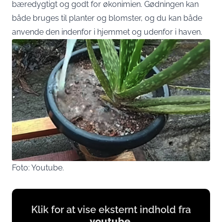
bæredygtigt og godt for økonimien. Gødningen kan
både bruges til planter og blomster, og du kan både
anvende den indenfor i hjemmet og udenfor i haven.
Foto: Youtube.
Display
Klik for at vise eksternt indhold fra
content
youtube
,