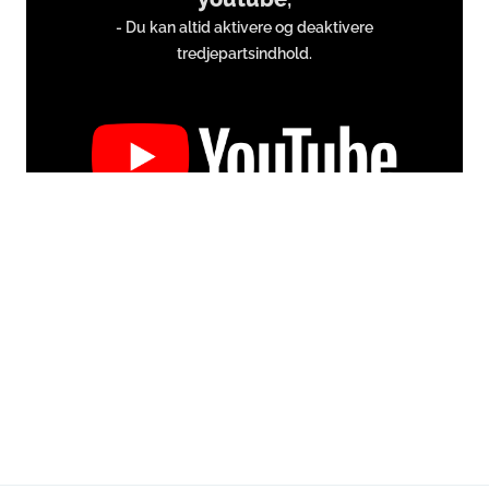
from
- Du kan altid aktivere og deaktivere
www.youtube.com
tredjepartsindhold.
Du accepterer hermed at vise eksternt tredjepartsindhold.
Persondata kan blive sendt til udbyderen af indholdet og andre
tredjepartstjenester.
External content
Read more about in our
Privacy statement