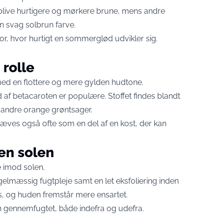
 blive hurtigere og mørkere brune, mens andre
n svag solbrun farve.
or, hvor hurtigt en sommerglød udvikler sig.
 rolle
med en flottere og mere gylden hudtone.
 af betacaroten er populære. Stoffet findes blandt
g andre orange grøntsager.
æves også ofte som en del af en kost, der kan
en solen
e imod solen.
elmæssig fugtpleje samt en let eksfoliering inden
, og huden fremstår mere ensartet.
en gennemfugtet, både indefra og udefra.