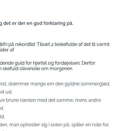
g det er der en god forklaring på.
kfri på rekordtid: Tilsæt 2 teskefulde af det til varmt
ider af
lydende guld for hjertet og fordøjelsen: Derfor
 en skefuld olivenolie om morgenen
omst, drømmer mange om den gyldne sommerglød,
jet ud.
blive brune næsten med det samme, mens andre
t.
ld.
, man opholder sig i solen på, spiller en rolle for,