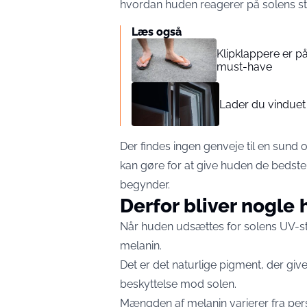
hvordan huden reagerer på solens str
Læs også
Klipklappere er 
must-have
Lader du vinduet
Der findes ingen genveje til en sund
kan gøre for at give huden de bedste 
begynder.
Derfor bliver nogle
Når huden udsættes for solens UV-s
melanin.
Det er det naturlige pigment, der gi
beskyttelse mod solen.
Mængden af melanin varierer fra pers