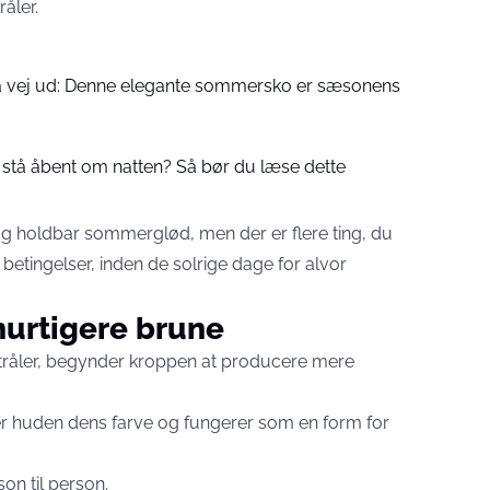
åler.
på vej ud: Denne elegante sommersko er sæsonens
 stå åbent om natten? Så bør du læse dette
 og holdbar sommerglød, men der er flere ting, du
betingelser, inden de solrige dage for alvor
 hurtigere brune
tråler, begynder kroppen at producere mere
ver huden dens farve og fungerer som en form for
on til person.