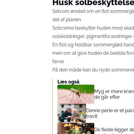
Husk solbeskyttels
Selvom ønsket om en flot sommerglød 
del af planen.
Solcreme beskytter huden mod skadel
solskoldninger, pigmentforandringer o
En flot og holdbar sommerglød handle
men om at give huden de bedste foru
farve.
På den måde kan du nyde sommeren
Læs også
Myg er mere kræsn
de går efter
Denne perle er et para
travlt
De fleste kigger d