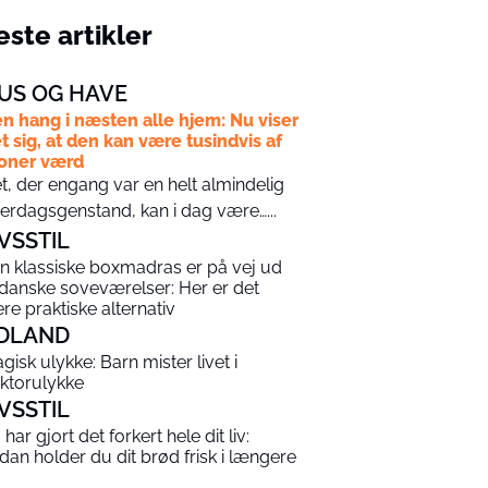
ste artikler
US OG HAVE
n hang i næsten alle hjem: Nu viser
t sig, at den kan være tusindvis af
oner værd
t, der engang var en helt almindelig
erdagsgenstand, kan i dag være…...
IVSSTIL
n klassiske boxmadras er på vej ud
 danske soveværelser: Her er det
re praktiske alternativ
DLAND
agisk ulykke: Barn mister livet i
aktorulykke
IVSSTIL
har gjort det forkert hele dit liv:
dan holder du dit brød frisk i længere