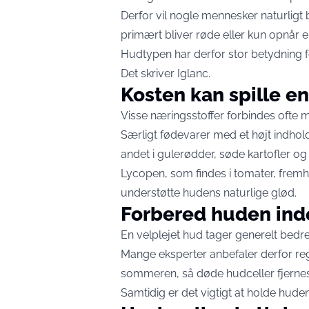
Derfor vil nogle mennesker naturligt
primært bliver røde eller kun opnår e
Hudtypen har derfor stor betydning f
Det skriver
Iglanc
.
Kosten kan spille en
Visse næringsstoffer forbindes ofte 
Særligt fødevarer med et højt indhold
andet i gulerødder, søde kartofler o
Lycopen, som findes i tomater, fremh
understøtte hudens naturlige glød.
Forbered huden ind
En velplejet hud tager generelt bedr
Mange eksperter anbefaler derfor reg
sommeren, så døde hudceller fjernes
Samtidig er det vigtigt at holde hud