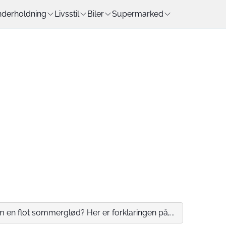
derholdning
Livsstil
Biler
Supermarked
n flot sommerglød? Her er forklaringen på,...