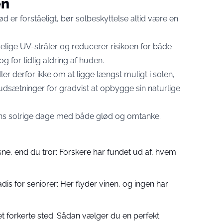
en
er forståeligt, bør solbeskyttelse altid være en
ige UV-stråler og reducerer risikoen for både
g for tidlig aldring af huden.
r derfor ikke om at ligge længst muligt i solen,
dsætninger for gradvist at opbygge sin naturlige
s solrige dage med både glød og omtanke.
e, end du tror: Forskere har fundet ud af, hvem
dis for seniorer: Her flyder vinen, og ingen har
et forkerte sted: Sådan vælger du en perfekt