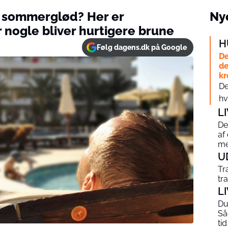
 sommerglød? Her er
Nye
r nogle bliver hurtigere brune
H
Følg dagens.dk på Google
De
de
kr
De
hv
L
De
af
me
U
Tr
tr
L
Du 
Så
tid