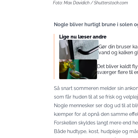
Foto: Max Davidich / Shutterstock.com
Nogle bliver hurtigt brune i solen o
Lige nu læser andre
Gør din bruser kal
vand og kalken gl
Det bliver kaldt f
sværger flere til
Så snart sommeren melder sin ank
som får huden til at se frisk og velple
Nogle mennesker ser dog ud til at 
kæmper for at opnå den samme effek
Forskellen skyldes langt mere end he
Både hudtype, kost, hudpleje og måden