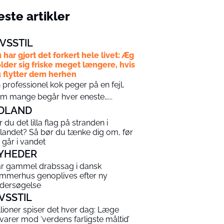
ste artikler
IVSSTIL
 har gjort det forkert hele livet: Æg
lder sig friske meget længere, hvis
 flytter dem herhen
 professionel kok peger på en fejl,
m mange begår hver eneste…...
DLAND
r du det lilla flag på stranden i
landet? Så bør du tænke dig om, før
 går i vandet
YHEDER
år gammel drabssag i dansk
mmerhus genoplives efter ny
dersøgelse
IVSSTIL
llioner spiser det hver dag: Læge
varer mod ‘verdens farligste måltid’