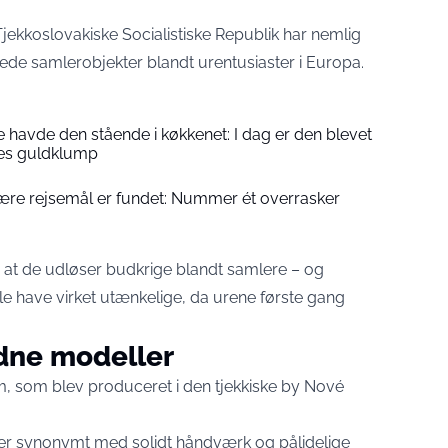
Tjekkoslovakiske Socialistiske Republik har nemlig
agtede samlerobjekter blandt urentusiaster i Europa.
 havde den stående i køkkenet: I dag er den blevet
es guldklump
ære rejsemål er fundet: Nummer ét overrasker
 at de udløser budkrige blandt samlere – og
ille have virket utænkelige, da urene første gang
ldne modeller
m, som blev produceret i den tjekkiske by Nové
tier synonymt med solidt håndværk og pålidelige