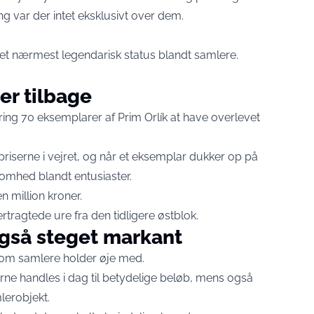
g var der intet eksklusivt over dem.
et nærmest legendarisk status blandt samlere.
er tilbage
ing 70 eksemplarer af Prim Orlík at have overlevet
iserne i vejret, og når et eksemplar dukker op på
mhed blandt entusiaster.
n million kroner.
ertragtede ure fra den tidligere østblok.
også steget markant
, som samlere holder øje med.
rne handles i dag til betydelige beløb, mens også
lerobjekt.