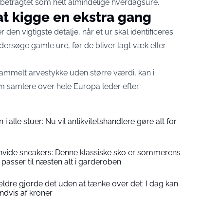
 betragtet som helt almindelige hverdagsure.
t kigge en ekstra gang
 den vigtigste detalje, når et ur skal identificeres.
dersøge gamle ure, før de bliver lagt væk eller
 gammelt arvestykke uden større værdi, kan i
m samlere over hele Europa leder efter.
 i alle stuer: Nu vil antikvitetshandlere gøre alt for
ne hvide sneakers: Denne klassiske sko er sommerens
passer til næsten alt i garderoben
ldre gjorde det uden at tænke over det: I dag kan
indvis af kroner