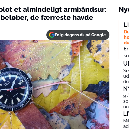
t blot et almindeligt armbåndsur:
Nye
or beløber, de færreste havde
L
Du
Følg dagens.dk på Google
ho
du
En
so
U
Se
ud
du
N
9 
so
un
L
Mi
ad