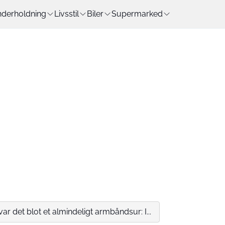
derholdning
Livsstil
Biler
Supermarked
 var det blot et almindeligt armbåndsur: I...