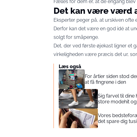
Fælles for dem er, at de engang blev
Det kan være værd a
Eksperter peger på, at urskiven ofte er
Derfor kan det være en god idé at un
solgt for småpenge.
Det, der ved første øjekast ligner et
virkeligheden være præcis det ur, so
Læs også
For årtier siden stod den
at få fingrene i den
Sig farvel til di
store modehit og 
Vores bedsteforæ
det spare dig tus