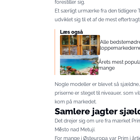
forestiller sig.
Et særligt urmærke fra den tidligere 
udviklet sig til et af de mest eftertr
Læs også
Alle bedstemødre
loppemarkedern
Årets mest popul
mange
Nogle modeller er blevet så sjældne,
priserne er steget til niveauer, som v
kom på markedet.
Samlere jagter sjæ
Det drejer sig om ure fra mærket Pri
Město nad Metují.
For mange i Østeuropa var Prim i år