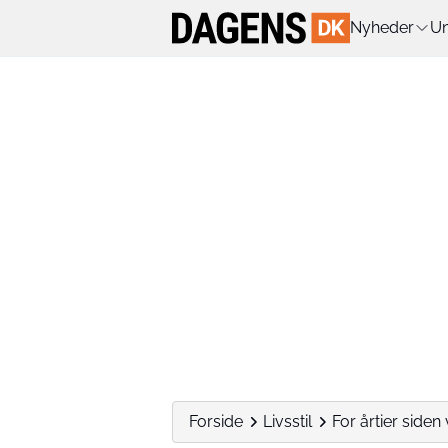
Nyheder
Un
Forside
Livsstil
For årtier siden