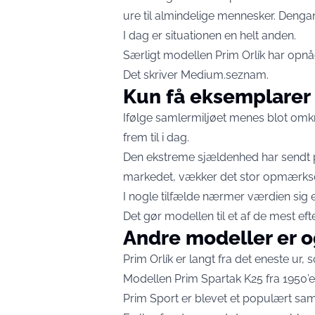
ure til almindelige mennesker. Dengan
I dag er situationen en helt anden.
Særligt modellen Prim Orlík har opnå
Det skriver
Medium.seznam
.
Kun få eksemplarer 
Ifølge samlermiljøet menes blot omkr
frem til i dag.
Den ekstreme sjældenhed har sendt pr
markedet, vækker det stor opmærkso
I nogle tilfælde nærmer værdien sig e
Det gør modellen til et af de mest eft
Andre modeller er 
Prim Orlík er langt fra det eneste ur
Modellen Prim Spartak K25 fra 1950’e
Prim Sport er blevet et populært sam