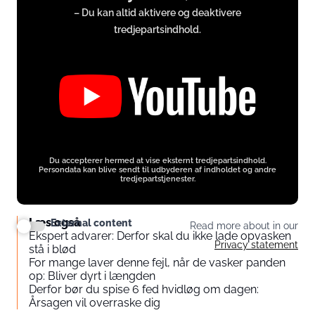
– Du kan altid aktivere og deaktivere
www.youtube.com
tredjepartsindhold.
Du accepterer hermed at vise eksternt tredjepartsindhold.
Persondata kan blive sendt til udbyderen af indholdet og andre
tredjepartstjenester.
Læs også
External content
Read more about in our
Ekspert advarer: Derfor skal du ikke lade opvasken
Privacy statement
stå i blød
For mange laver denne fejl, når de vasker panden
op: Bliver dyrt i længden
Derfor bør du spise 6 fed hvidløg om dagen:
Årsagen vil overraske dig