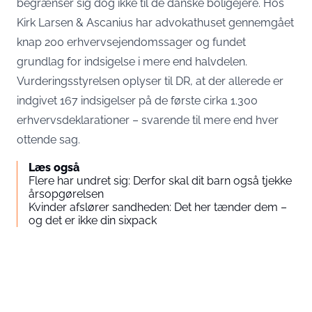
begrænser sig dog ikke til de danske boligejere. Hos
Kirk Larsen & Ascanius har advokathuset gennemgået
knap 200 erhvervsejendomssager og fundet
grundlag for indsigelse i mere end halvdelen.
Vurderingsstyrelsen oplyser til DR, at der allerede er
indgivet 167 indsigelser på de første cirka 1.300
erhvervsdeklarationer – svarende til mere end hver
ottende sag.
Læs også
Flere har undret sig: Derfor skal dit barn også tjekke
årsopgørelsen
Kvinder afslører sandheden: Det her tænder dem –
og det er ikke din sixpack