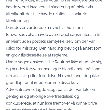
Her fremgik det, at Lise Roulund i en længere periode
havde været involveret i håndtering af midler via
klientkonti, der ikke havde relation til konkrete
klientopdrag.
Derudover vurderede nævnet, at hun som
forsvarsadvokat havde overdraget sagsmateriale til
en klient uden politiets samtykke, selv om der var
risiko for misbrug. Den handling blev også anset som
en grov tilsidesættelse af reglerne.
Under sagen ønskede Lise Roulund ikke at udtale sig,
og hendes forsvarer nedlagde blandt andet påstand
om afvisning eller frifindelse. Nævnet fandt dog ikke
grundlag for at imødekomme disse krav.
Advokatnævnet lagde vægt på, at der var tale om
gentagne og alvorlige overtrædelser, og
konkluderede, at hun ikke fremover vil kunne drive