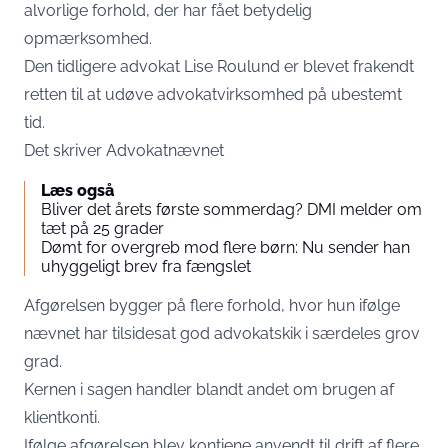
alvorlige forhold, der har fået betydelig
opmærksomhed.
Den tidligere advokat Lise Roulund er blevet frakendt
retten til at udøve advokatvirksomhed på ubestemt
tid.
Det skriver
Advokatnævnet
Læs også
Bliver det årets første sommerdag? DMI melder om
tæt på 25 grader
Dømt for overgreb mod flere børn: Nu sender han
uhyggeligt brev fra fængslet
Afgørelsen bygger på flere forhold, hvor hun ifølge
nævnet har tilsidesat god advokatskik i særdeles grov
grad.
Kernen i sagen handler blandt andet om brugen af
klientkonti.
Ifølge afgørelsen blev kontiene anvendt til drift af flere