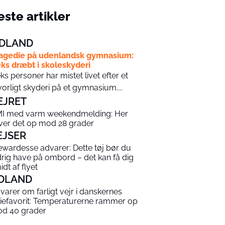
ste artikler
DLAND
agedie på udenlandsk gymnasium:
ks dræbt i skoleskyderi
ks personer har mistet livet efter et
vorligt skyderi på et gymnasium....
EJRET
I med varm weekendmelding: Her
iver det op mod 28 grader
EJSER
ewardesse advarer: Dette tøj bør du
drig have på ombord – det kan få dig
idt af flyet
DLAND
varer om farligt vejr i danskernes
riefavorit: Temperaturerne rammer op
d 40 grader