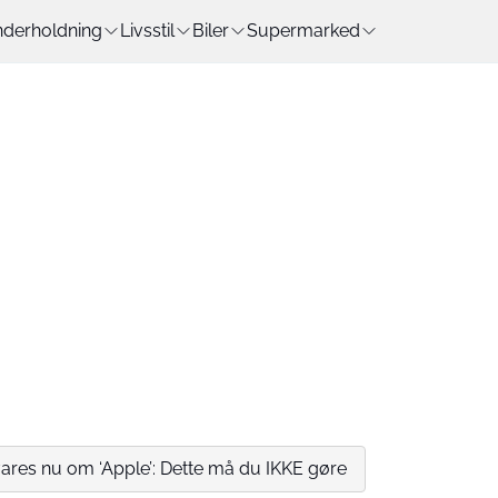
derholdning
Livsstil
Biler
Supermarked
ares nu om ‘Apple’: Dette må du IKKE gøre