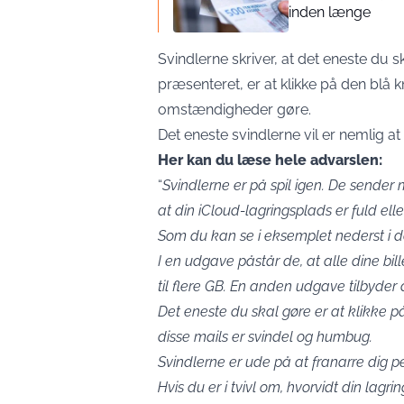
inden længe
Svindlerne skriver, at det eneste du 
præsenteret, er at klikke på den blå 
omstændigheder gøre.
Det eneste svindlerne vil er nemlig at
Her kan du læse hele advarslen:
“
Svindlerne er på spil igen. De sender m
at din iCloud-lagringsplads er fuld elle
Som du kan se i eksemplet nederst i de
I en udgave påstår de, at alle dine bill
til flere GB. En anden udgave tilbyder d
Det eneste du skal gøre er at klikke 
disse mails er svindel og humbug.
Svindlerne er ude på at franarre dig p
Hvis du er i tvivl om, hvorvidt din lagri