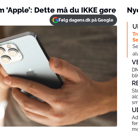
 ‘Apple’: Dette må du IKKE gøre
Nye
Følg dagens.dk på Google
U
Tr
Se
Se
al
V
DM
bl
R
St
al
sm
U
Ad
fe
mo