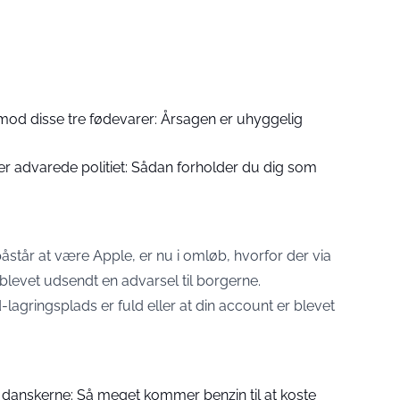
mod disse tre fødevarer: Årsagen er uhyggelig
er advarede politiet: Sådan forholder du dig som
åstår at være Apple, er nu i omløb, hvorfor der via
 blevet udsendt en advarsel til borgerne.
d-lagringsplads er fuld eller at din account er blevet
anskerne: Så meget kommer benzin til at koste