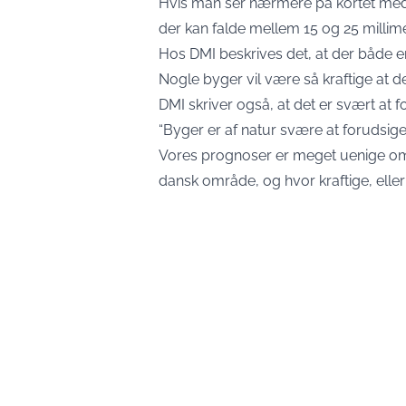
Hvis man ser nærmere på kortet med m
der kan falde mellem 15 og 25 millime
Hos DMI beskrives det, at der både er 
Nogle byger vil være så kraftige at d
DMI skriver også, at det er svært at f
“Byger er af natur svære at forudsige
Vores prognoser er meget uenige om
dansk område, og hvor kraftige, eller i