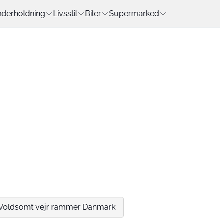
derholdning
Livsstil
Biler
Supermarked
 Voldsomt vejr rammer Danmark