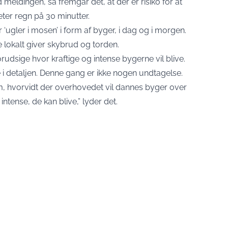
eldingen, så fremgår det, at der er risiko for at
ter regn på 30 minutter.
‘ugler i mosen’ i form af byger, i dag og i morgen.
e lokalt giver skybrud og torden.
orudsige hvor kraftige og intense bygerne vil blive.
 i detaljen. Denne gang er ikke nogen undtagelse.
, hvorvidt der overhovedet vil dannes byger over
ntense, de kan blive,” lyder det.