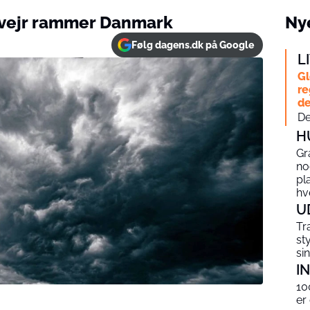
 vejr rammer Danmark
Nye
Følg dagens.dk på Google
L
Gl
re
de
De
H
Gr
no
pl
hv
U
Tr
st
si
I
10
er