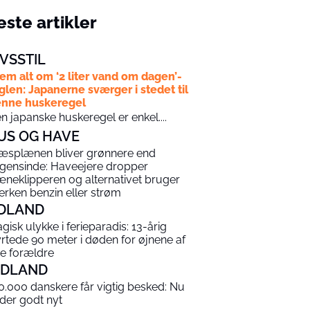
ste artikler
IVSSTIL
em alt om ‘2 liter vand om dagen’-
glen: Japanerne sværger i stedet til
nne huskeregel
n japanske huskeregel er enkel....
US OG HAVE
æsplænen bliver grønnere end
gensinde: Haveejere dropper
æneklipperen og alternativet bruger
erken benzin eller strøm
DLAND
agisk ulykke i ferieparadis: 13-årig
yrtede 90 meter i døden for øjnene af
ne forældre
NDLAND
0.000 danskere får vigtig besked: Nu
 der godt nyt