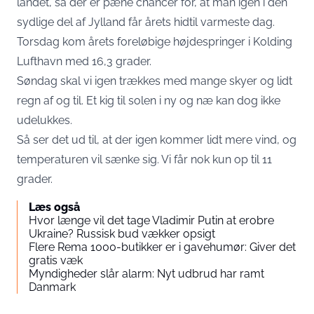
landet, så der er pæne chancer for, at man igen i den
sydlige del af Jylland får årets hidtil varmeste dag.
Torsdag kom årets foreløbige højdespringer i Kolding
Lufthavn med 16,3 grader.
Søndag skal vi igen trækkes med mange skyer og lidt
regn af og til. Et kig til solen i ny og næ kan dog ikke
udelukkes.
Så ser det ud til, at der igen kommer lidt mere vind, og
temperaturen vil sænke sig. Vi får nok kun op til 11
grader.
Læs også
Hvor længe vil det tage Vladimir Putin at erobre
Ukraine? Russisk bud vækker opsigt
Flere Rema 1000-butikker er i gavehumør: Giver det
gratis væk
Myndigheder slår alarm: Nyt udbrud har ramt
Danmark