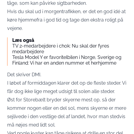
tåge, som kan påvirke sigtbarheden.
Hvis du skal ud i morgentrafikken, er det en god idé at
køre hjemmefra i god tid og tage den ekstra roligt på
vejene.
Læs også
TV 2-medarbejdere i chok: Nu skal der fyres
medarbejdere
Tesla Model Y er favoritelbilen i Norge, Sverige og
Finland: Vi har en anden nummer et herhjemme
Det skriver DMI.
I løbet af formiddagen klarer det op de fleste steder. Vi
får dog ikke lige meget udsigt til solen alle steder.
Øst for Storebælt bryder skyerne mest op, så der
kommer nogen eller en del sol, mens skyerne er mere
sejlivede i den vestlige del af landet, hvor man stedvis
må nøjes med lidt sol.
Ved nogle kyster kan tåge risikere at drille en stor del