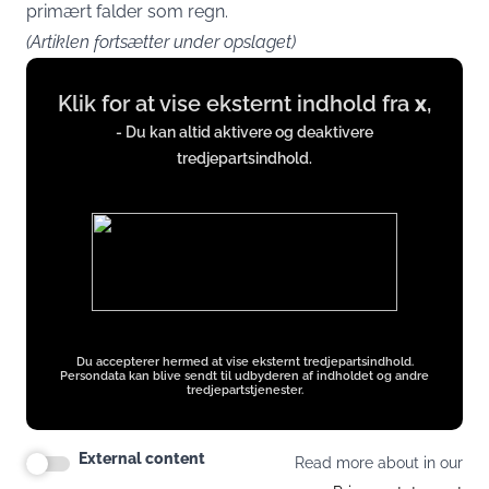
primært falder som regn.
(Artiklen fortsætter under opslaget)
Display
Klik for at vise eksternt indhold fra
x
,
content
from
- Du kan altid aktivere og deaktivere
tredjepartsindhold.
x.com
Du accepterer hermed at vise eksternt tredjepartsindhold.
Persondata kan blive sendt til udbyderen af indholdet og andre
tredjepartstjenester.
External content
Read more about in our