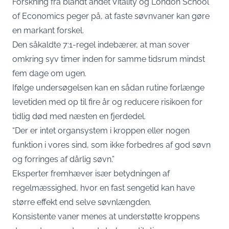
Forskning fra blandt andet Vitality og London School
of Economics peger på, at faste søvnvaner kan gøre
en markant forskel.
Den såkaldte 7:1-regel indebærer, at man sover
omkring syv timer inden for samme tidsrum mindst
fem dage om ugen.
Ifølge undersøgelsen kan en sådan rutine forlænge
levetiden med op til fire år og reducere risikoen for
tidlig død med næsten en fjerdedel.
“Der er intet organsystem i kroppen eller nogen
funktion i vores sind, som ikke forbedres af god søvn
og forringes af dårlig søvn.”
Eksperter fremhæver især betydningen af
regelmæssighed, hvor en fast sengetid kan have
større effekt end selve søvnlængden.
Konsistente vaner menes at understøtte kroppens