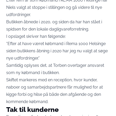
Efter fem år som købmand i REMA 1000 Helsinge har
Niels valgt at stoppe i stillingen og gå videre til nye
udfordringer.
Butikken åbnede i 2020, og siden da har han stået i
spidsen for den lokale dagligvareforretning.
I opslaget skriver han følgende:
“Efter at have været købmand i Rema 1000 Helsinge
siden butikkens åbning i 2020 har jeg nu valgt at søge
nye udfordringer.”
Samtidig oplyses det, at Torben overtager ansvaret
som ny købmand i butikken.
Skiftet markeres med en reception, hvor kunder,
naboer og samarbejdspartnere får mulighed for at
kigge forbi og hilse på både den afgående og den
kommende købmand.
Tak til kunderne