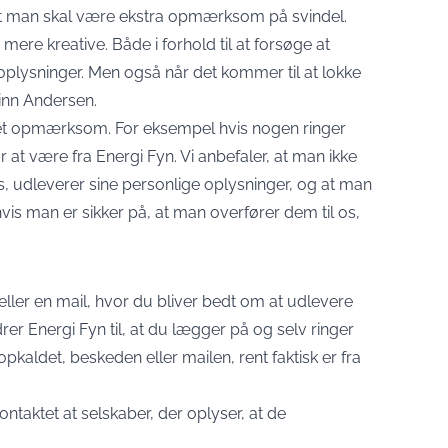
 at man skal være ekstra opmærksom på svindel.
ere kreative. Både i forhold til at forsøge at
lysninger. Men også når det kommer til at lokke
 Finn Andersen.
eget opmærksom. For eksempel hvis nogen ringer
r at være fra Energi Fyn. Vi anbefaler, at man ikke
ks, udleverer sine personlige oplysninger, og at man
is man er sikker på, at man overfører dem til os,
ler en mail, hvor du bliver bedt om at udlevere
r Energi Fyn til, at du lægger på og selv ringer
pkaldet, beskeden eller mailen, rent faktisk er fra
taktet at selskaber, der oplyser, at de