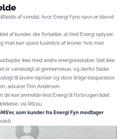
ælde
tilfælde af svindel, hvor Energi Fyns navn er blevet
et af kunder, der fortæller, at Vest Energi oplyser,
g man kan spare tusindvis af kroner, hvis man
marbejder ikke med andre energiselskaber. Slet ikke
t er vanskeligt at gennemskue, og derfor falder
gt til lavere elpriser og store årlige besparelser.
den, advarer Finn Andersen.
om de kan anmelde Vest Energi til Forbrugerrådet.
elelse, via Ritzau
.
SMS’er, som kunder fra Energi Fyn modtager
edet).