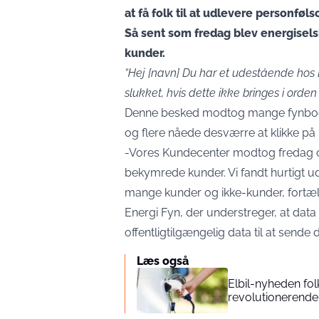
at få folk til at udlevere personfø
Så sent som fredag blev energisel
kunder.
“Hej [navn] Du har et udestående hos 
slukket, hvis dette ikke bringes i orden 
Denne besked modtog mange fynboer
og flere nåede desværre at klikke på l
-Vores Kundecenter modtog fredag o
bekymrede kunder. Vi fandt hurtigt ud 
mange kunder og ikke-kunder, fortæl
Energi Fyn, der understreger, at data
offentligtilgængelig data til at sende 
Læs også
Elbil-nyheden folk
revolutionerende 