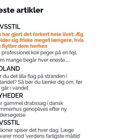
ste artikler
IVSSTIL
 har gjort det forkert hele livet: Æg
lder sig friske meget længere, hvis
 flytter dem herhen
 professionel kok peger på en fejl,
m mange begår hver eneste…...
DLAND
r du det lilla flag på stranden i
landet? Så bør du tænke dig om, før
 går i vandet
YHEDER
år gammel drabssag i dansk
mmerhus genoplives efter ny
dersøgelse
IVSSTIL
llioner spiser det hver dag: Læge
varer mod ‘verdens farligste måltid’