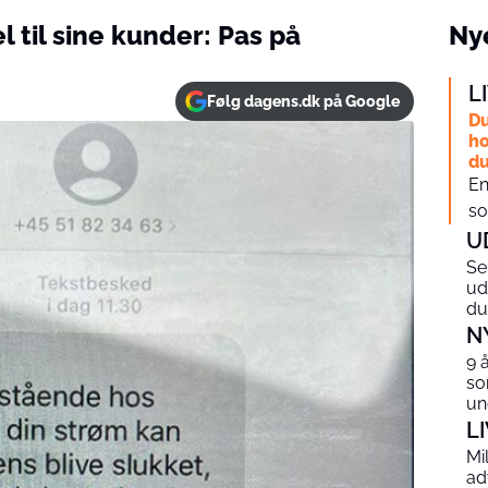
 til sine kunder: Pas på
Nye
L
Følg dagens.dk på Google
Du
ho
du
En
so
U
Se
ud
du
N
9 
so
un
L
Mi
ad