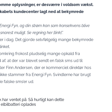
lsomme oplysninger, er desværre i voldsom vækst.
skabets kundecenter lagt ned at bekymrede
Energi Fyn, og din strøm kan som konsekvens blive
snarest muligt. Se regning her [link]”.
 i dag. Det gjorde selvfølgelig mange bekymrede
inket.
mkring frokost pludselig mange opkald fra
af, at der var blevet sendt en falsk sms ud til
ler Finn Andersen, der er kommerciel direktør hos
 ikke stammer fra Energi Fyn. Svindlerne har brugt
de falske sms’er ud.
 har ventet på: Så hurtigt kan dette
elbilbatteri oplades