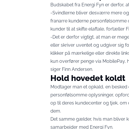
Budskabet fra Energi Fyn er derfor,
-Svindlerne bliver desværre mere og m
franarre kunderne personfølsomme op
kunder til at skifte elaftale, fortæller
-Det er derfor vigtigt, at man er m
eller skriver uventet og udgiver sig fo
klikker på mærkelige eller direkte lin
kun overfører penge via MobilePay, hv
siger Finn Andersen.
Hold hovedet koldt
Modtager man et opkald, en besked el
personfølsomme oplysninger, opfordre
op til deres kundecenter og tjek, om o
dem.
Det samme gælder, hvis man bliver kon
samarbejder med Energi Fyn.