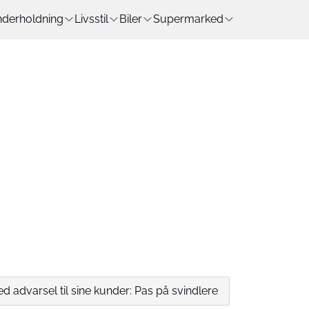
derholdning
Livsstil
Biler
Supermarked
d advarsel til sine kunder: Pas på svindlere