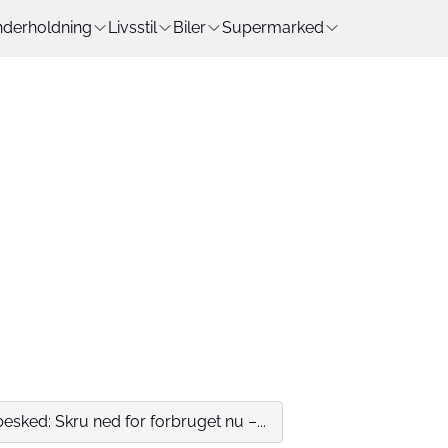
derholdning
Livsstil
Biler
Supermarked
esked: Skru ned for forbruget nu –...