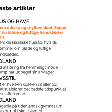
ste artikler
US OG HAVE
em eddike og skyllemiddel: Sådan
r du bløde og luftige håndklæder
en
em de klassiske husråd, hvis du
ømmer om bløde og luftige
ndklæder....
DLAND
ld afsløring fra hemmeligt møde:
ump har udpeget sin arvtager
IVSSTIL
t er hverken klokken 18 eller 20:
ætist afslører det bedste tidspunkt at
ise aftensmad
DLAND
agedie på udenlandsk gymnasium:
ks dræbt i skoleskyderi