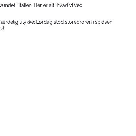
ndet i Italien: Her er alt, hvad vi ved
rfærdelig ulykke: Lørdag stod storebroren i spidsen
st