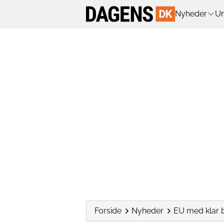
Nyheder
Un
Forside
Nyheder
EU med klar b