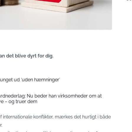
n det blive dyrt for dig.
runget ud ‘uden hæmninger’
iardnederlag: Nu beder han virksomheder om at
ve – og truer dem
 internationale konflikter, mærkes det hurtigt i både
r.