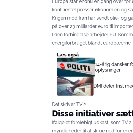
Europa står endnu en gang over for e
kontinentet presser økonomien og sæ
Krigen mod Iran har sendt olie- og ga
på over 23 milliarder euro til importe
I den forbindelse arbejder EU-Komm
energiforbruget blandt europæerne.
Læs også
14-årig dansker fo
oplysninger
DMI deler trist me
Det skriver
TV 2
Disse initiativer sæt
Ifølge et foreløbigt udkast, som TV 2
myndigheder til at skrue ned for ener