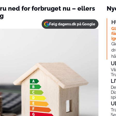
u ned for forbruget nu – ellers
Nye
ig
H
Følg dagens.dk på Google
Gl
få
ig
Gl
dr
hå
U
Vi
Tr
L
De
Di
sp
U
Tr
Se