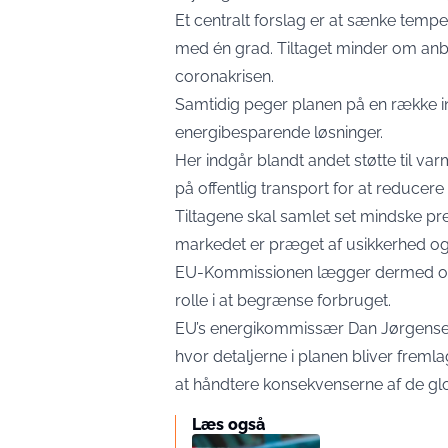
Et centralt forslag er at sænke tempe
med én grad. Tiltaget minder om anbe
coronakrisen.
Samtidig peger planen på en række init
energibesparende løsninger.
Her indgår blandt andet støtte til v
på offentlig transport for at reducer
Tiltagene skal samlet set mindske pre
markedet er præget af usikkerhed og 
EU-Kommissionen lægger dermed op ti
rolle i at begrænse forbruget.
EU’s energikommissær Dan Jørgensen
hvor detaljerne i planen bliver fremlag
at håndtere konsekvenserne af de gl
Læs også