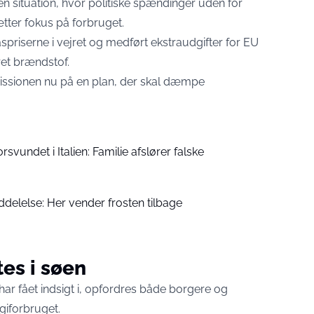
n situation, hvor politiske spændinger uden for
tter fokus på forbruget.
spriserne i vejret og medført ekstraudgifter for EU
ret brændstof.
issionen nu på en plan, der skal dæmpe
rsvundet i Italien: Familie afslører falske
ddelelse: Her vender frosten tilbage
tes i søen
 har fået indsigt i, opfordres både borgere og
giforbruget.