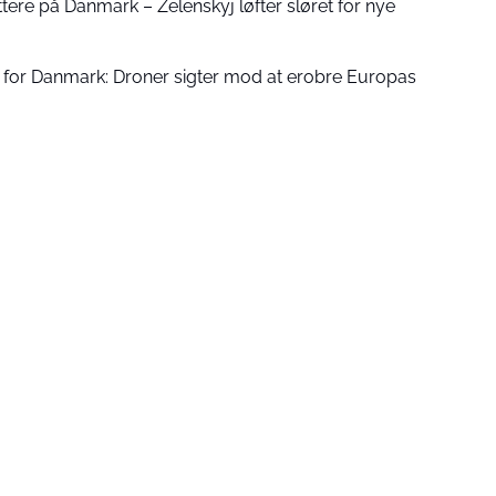
tere på Danmark – Zelenskyj løfter sløret for nye
g for Danmark: Droner sigter mod at erobre Europas