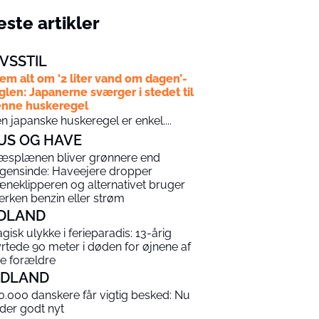
ste artikler
IVSSTIL
em alt om ‘2 liter vand om dagen’-
glen: Japanerne sværger i stedet til
nne huskeregel
n japanske huskeregel er enkel....
US OG HAVE
æsplænen bliver grønnere end
gensinde: Haveejere dropper
æneklipperen og alternativet bruger
erken benzin eller strøm
DLAND
agisk ulykke i ferieparadis: 13-årig
yrtede 90 meter i døden for øjnene af
ne forældre
NDLAND
0.000 danskere får vigtig besked: Nu
 der godt nyt