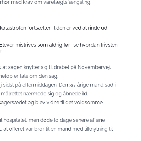
forhør med krav om varetægtsfængsling.
atastrofen fortsætter- tiden er ved at rinde ud
 Elever mistrives som aldrig før- se hvordan trivslen
r
er, at sagen knytter sig til drabet på Novembervej,
 netop er tale om den sag.
aj sidst på eftermiddagen. Den 35-årige mand sad i
 målrettet nærmede sig og åbnede ild.
ssagersædet og blev vidne til det voldsomme
il hospitalet, men døde to dage senere af sine
t, at offeret var bror til en mand med tilknytning til