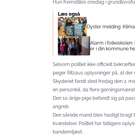
Hun fremstilles onsdag i grundlovs
Læs også
Dyster melding: Klimak
Alarm i folkeskolen:
er i din kommune he
Selvom politiet ikke officielt bekræft
peger Ritzaus oplysninger på, at der
Skyderiet fandt sted fredag den 2. m
en personbil, da flere gerningsmænd
Den 12-årige pige befandt sig på pa
angreb.
Den sårede mand blev hastigt bragt t
kvæstelser. Politiet har tidligere oplys
bandemiljøet.