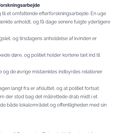
rforskningsarbejde
g til et omfattende efterforskningsarbejde. En uge
ænkte anholdt, og få dage senere fulgte yderligere
slet, og tirsdagens anholdelse af kvinden er
ede døre, og politiet holder kortene tæt ind til
le og de øvrige mistænktes indbyrdes relationer
en langt fra er afsluttet, og at politiet fortsat
em der stod bag det målrettede drab midt i et
tede både lokalområdet og offentligheden med sin