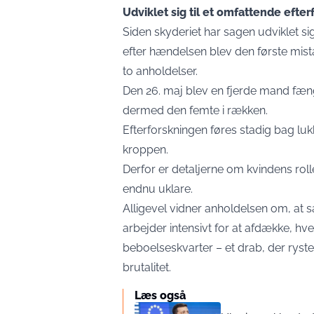
Udviklet sig til et omfattende efte
Siden skyderiet har sagen udviklet si
efter hændelsen blev den første mist
to anholdelser.
Den 26. maj blev en fjerde mand fæng
dermed den femte i rækken.
Efterforskningen føres stadig bag lukk
kroppen.
Derfor er detaljerne om kvindens rol
endnu uklare.
Alligevel vidner anholdelsen om, at sag
arbejder intensivt for at afdække, hv
beboelseskvarter – et drab, der rys
brutalitet.
Læs også