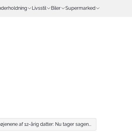
derholdning
Livsstil
Biler
Supermarked
øjenene af 12-årig datter: Nu tager sagen...