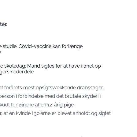
ter.
studie: Covid-vaccine kan forlænge
v
e skoledag: Mand sigtes for at have filmet op
gers nederdele
 en af forårets mest opsigtsvækkende drabssager.
person i forbindelse med det brutale skyderi i
udt for øjnene af en 12-årig pige.
 at en kvinde i 30’erne er blevet anholdt og sigtet