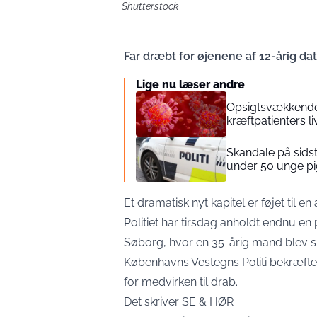
Shutterstock
Far dræbt for øjenene af 12-årig dat
Lige nu læser andre
Opsigtsvækkende 
kræftpatienters li
Skandale på sidst
under 50 unge pi
Et dramatisk nyt kapitel er føjet til
Politiet har tirsdag anholdt endnu en 
Søborg, hvor en 35-årig mand blev sk
Københavns Vestegns Politi bekræfter,
for medvirken til drab.
Det skriver
SE & HØR