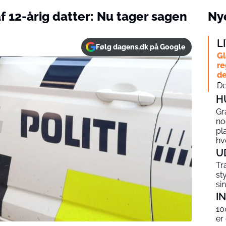
f 12-årig datter: Nu tager sagen
Nye
L
Følg dagens.dk på Google
Gl
re
de
De
H
Gr
no
pl
hv
U
Tr
st
si
I
10
er